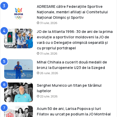
ADRESARE către Federațiile Sportive
Naționale, membri afiliați ai Comitetului
Național Olimpic și Sportiv
31 iulie, 2026
JO de la Atlanta 1996: 30 de ani de la prima
evoluție a sportivilor moldoveni la JO de
vară cu o Delegație olimpică separată și
cu propriul portdrapel
31 iulie, 2026
Mihai Chihaia a cucerit două medalii de
bronz la Europenele U23 de la Szeged
26 iulie, 2026
Serghei Mureico un titan pe tărâmul
luptelor
22 iulie, 2026
Acum 50 de ani, Larisa Popova și Iuri
Filatov au urcat pe podium la JO Montréal