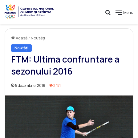
Caută
Menu
Acasă
/
Noutăți
Noutăți
FTM: Ultima confruntare a
sezonului 2016
5 decembrie, 2016
2.151