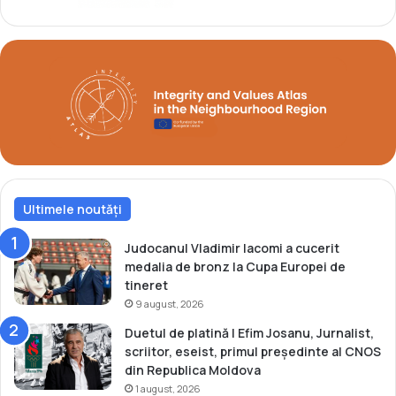
î
i
r
c
m
ă
a
î
f
n
e
M
d
o
e
l
r
d
a
o
ț
v
i
Ultimele noutăți
a
e
i
Judocanul Vladimir Iacomi a cucerit
C
medalia de bronz la Cupa Europei de
A
tineret
R
9 august, 2026
M
Duetul de platină | Efim Josanu, Jurnalist,
scriitor, eseist, primul președinte al CNOS
din Republica Moldova
1 august, 2026