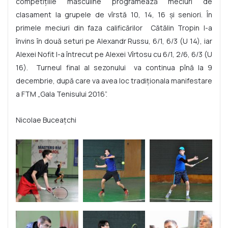
competițiile masculine programează meciuri de
clasament la grupele de vîrstă 10, 14, 16 și seniori. În
primele meciuri din faza calificărilor Cătălin Tropin l-a
învins în două seturi pe Alexandr Russu, 6/1, 6/3 (U 14), iar
Alexei Nofit l-a întrecut pe Alexei Vîrtosu cu 6/1, 2/6, 6/3 (U
16). Turneul final al sezonului va continua pînă la 9
decembrie, după care va avea loc tradiționala manifestare
a FTM „Gala Tenisului 2016”.
Nicolae Buceațchi