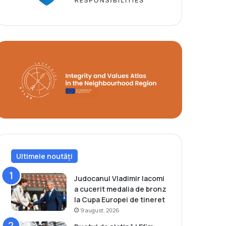
Ultimele noutăți
Judocanul Vladimir Iacomi
a cucerit medalia de bronz
la Cupa Europei de tineret
9 august, 2026