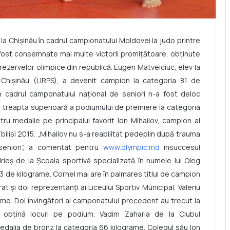
t la Chișinău în cadrul campionatului Moldovei la judo printre
u fost consemnate mai multe victorii promițătoare, obținute
rezervelor olimpice din republică. Eugen Matveiciuc, elev la
n Chișinău (LIRPS), a devenit campion la categoria 81 de
n cadrul camponatului național de seniori n-a fost deloc
e treapta superioară a podiumului de premiere la categoria
ru medalie pe principalul favorit Ion Mihailov, campion al
Tbilisi 2015. „Mihailov nu s-a reabilitat pedeplin după trauma
 seniori”, a comentat pentru
www.olympic.md
insuccesul
rieș de la Școala sportivă specializată în numele lui Oleg
73 de kilograme. Cornel mai are în palmares titlul de campion
urat și doi reprezentanți ai Liceului Sportiv Municipal, Valeriu
me. Doi învingători ai camponatului precedent au trecut la
 obțină locuri pe podium. Vadim Zaharia de la Clubul
medalia de bronz la categoria 66 kilograme. Colegul său Ion