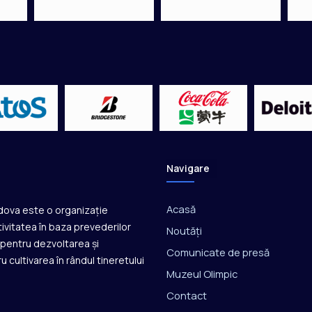
a
r
ă
m
î
n
e
l
a
c
î
r
Navigare
m
a
f
Acasă
ldova este o organizație
e
ivitatea în baza prevederilor
Noutăți
d
ă pentru dezvoltarea și
e
Comunicate de presă
u cultivarea în rândul tineretului
r
Muzeul Olimpic
a
Contact
ț
i