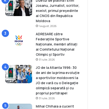
Duetul de platină | Efim
Josanu, Jurnalist, scriitor,
eseist, primul președinte
al CNOS din Republica
Moldova
1 august, 2026
ADRESARE către
Federațiile Sportive
Naționale, membri afiliați
ai Comitetului Național
Olimpic și Sportiv
31 iulie, 2026
JO de la Atlanta 1996: 30
de ani de la prima evoluție
a sportivilor moldoveni la
JO de vară cu o Delegație
olimpică separată și cu
propriul portdrapel
31 iulie, 2026
Mihai Chihaia a cucerit