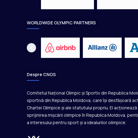
r
t
t
i
WORLDWIDE OLYMPIC PARTNERS
m
p
d
e
n
e
r
e
Despre CNOS
c
u
n
Comitetul Național Olimpic și Sportiv din Republica Mo
o
sportivă din Republica Moldova, care își desfășoară act
s
Chartei Olimpice și ale statutului propriu. El acționeaz
c
sprijinirea mișcării olimpice în Republica Moldova, pentr
u
a interesului pentru sport și a idealurilor olimpice.
t