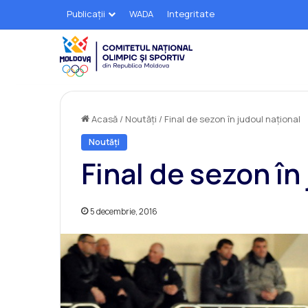
Publicații
WADA
Integritate
Acasă
/
Noutăți
/
Final de sezon în judoul național
Noutăți
Final de sezon în
5 decembrie, 2016