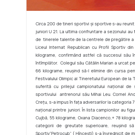
Circa 200 de tineri sportivi și sportive s-au reuni
juniori U 21. La ultima confruntare a sezonului a
de tinerele talente de la centrele de pregătire a 
Liceul Internat Republican cu Profil Sportiv di
kilograme, confirmănd astfel că succesul său î
întîmplător. Colegul său Cătălin Marian a urcat p
66 kilograme, reușind să-l elimine din cursa pent
Festivalului Olimpic al Tineretului European de la 
suferită cu prilejul campionatului național de
sportivului antrenorul său Mihai Leu. Cornel And
Crețu, s-a impus în fața adversarilor la categoria 
național printre juniori. În lista campionilor au fig
Cujbă, 55 kilograme, Oxana Diacenco,+ 78 kilogra
categorii de greutate superioare, reușind să
Sportiv
“
Petrocub” ( Hîncești) s-a învrednicit de 