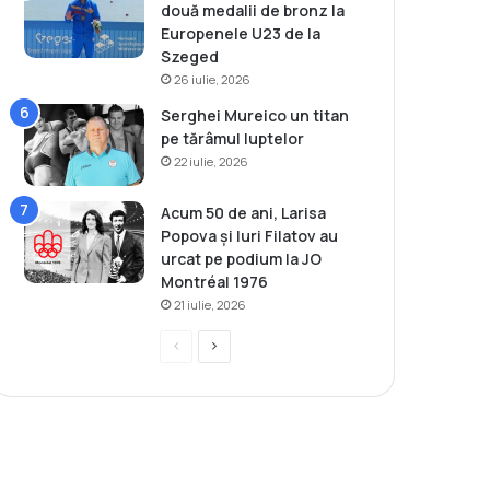
două medalii de bronz la
Europenele U23 de la
Szeged
26 iulie, 2026
Serghei Mureico un titan
pe tărâmul luptelor
22 iulie, 2026
Acum 50 de ani, Larisa
Popova și Iuri Filatov au
urcat pe podium la JO
Montréal 1976
21 iulie, 2026
P
P
r
a
e
g
v
i
i
n