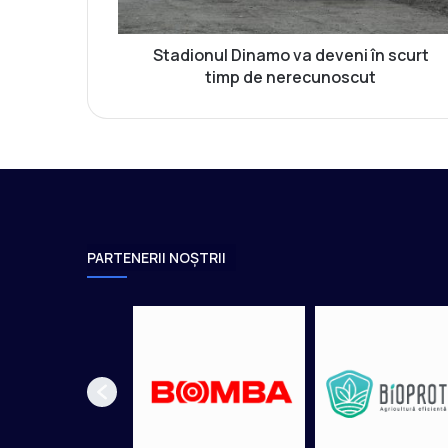
u
l
D
Stadionul Dinamo va deveni în scurt
i
timp de nerecunoscut
n
a
m
o
v
a
d
e
PARTENERII NOȘTRII
v
e
n
i
î
n
s
c
u