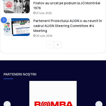
Filatov au urcat pe podium la JO Montréal
1976
21 iulie, 2026
Partenerii Proiectului ALIGN s-au reunit în
cadrul ALIGN Steering Committee #4
Meeting
20 iulie, 2026
P
P
r
a
e
g
v
i
i
n
PARTENERII NOȘTRII
o
a
u
u
s
r
p
m
a
ă