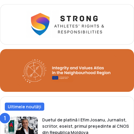
n
O
l
a
r
u
d
e
s
p
r
e
a
n
t
r
Ultimele noutăți
e
n
o
Duetul de platină | Efim Josanu, Jurnalist,
a
scriitor, eseist, primul președinte al CNOS
r
din Republica Moldova