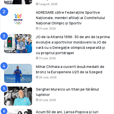
e
1 august, 2026
a
ADRESARE către Federațiile Sportive
s
Naționale, membri afiliați ai Comitetului
a
Național Olimpic și Sportiv
I
31 iulie, 2026
r
i
JO de la Atlanta 1996: 30 de ani de la prima
n
evoluție a sportivilor moldoveni la JO de
a
vară cu o Delegație olimpică separată și
C
cu propriul portdrapel
e
31 iulie, 2026
c
Mihai Chihaia a cucerit două medalii de
a
bronz la Europenele U23 de la Szeged
n
26 iulie, 2026
o
v
a
Serghei Mureico un titan pe tărâmul
luptelor
22 iulie, 2026
Acum 50 de ani, Larisa Popova și Iuri