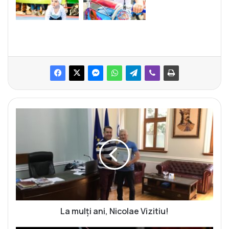
L
a
m
u
l
ț
i
a
n
i
La mulți ani, Nicolae Vizitiu!
,