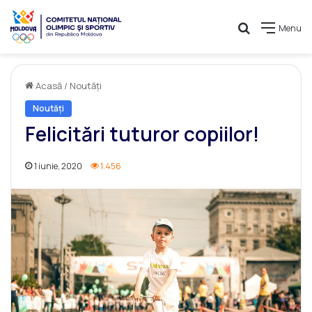
Caută
Menu
Acasă
/
Noutăți
Noutăți
Felicitări tuturor copiilor!
1 iunie, 2020
1.456