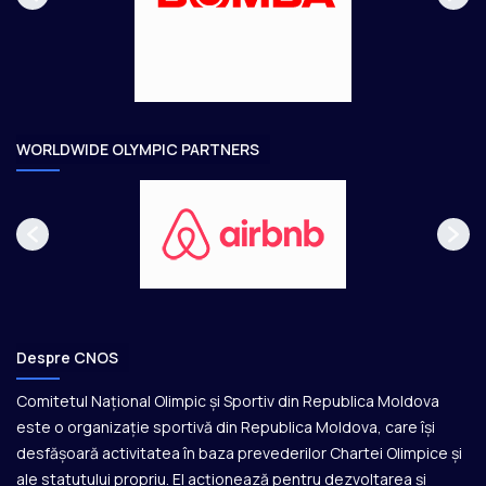
g
t
e
o
a
r
e
WORLDWIDE OLYMPIC PARTNERS
Despre CNOS
Comitetul Național Olimpic și Sportiv din Republica Moldova
este o organizație sportivă din Republica Moldova, care își
desfășoară activitatea în baza prevederilor Chartei Olimpice și
ale statutului propriu. El acționează pentru dezvoltarea și