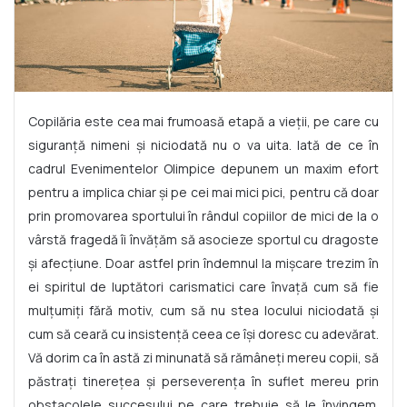
Copilăria este cea mai frumoasă etapă a vieții, pe care cu
siguranță nimeni și niciodată nu o va uita. Iată de ce în
cadrul Evenimentelor Olimpice depunem un maxim efort
pentru a implica chiar și pe cei mai mici pici, pentru că doar
prin promovarea sportului în rândul copiilor de mici de la o
vârstă fragedă îi învățăm să asocieze sportul cu dragoste
și afecțiune. Doar astfel prin îndemnul la mișcare trezim în
ei spiritul de luptători carismatici care învață cum să fie
mulțumiți fără motiv, cum să nu stea locului niciodată și
cum să ceară cu insistență ceea ce își doresc cu adevărat.
Vă dorim ca în astă zi minunată să rămâneți mereu copii, să
păstrați tinerețea și perseverența în suflet mereu prin
obstacolele succesului pe care trebuie să le învingem.