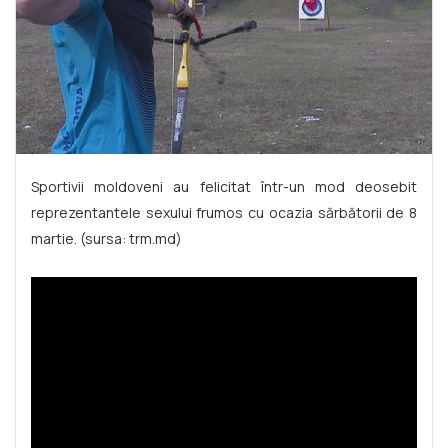
Sportivii moldoveni au felicitat într-un mod deosebit
reprezentantele sexului frumos cu ocazia sărbătorii de 8
martie. (sursa: trm.md)