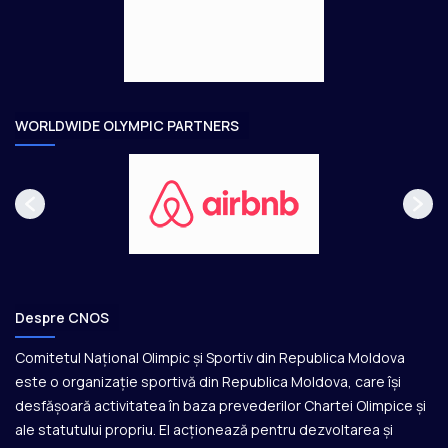
g
t
e
o
a
r
e
WORLDWIDE OLYMPIC PARTNERS
Despre CNOS
Comitetul Național Olimpic și Sportiv din Republica Moldova
este o organizație sportivă din Republica Moldova, care își
desfășoară activitatea în baza prevederilor Chartei Olimpice și
ale statutului propriu. El acționează pentru dezvoltarea și