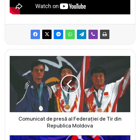
C
o
m
u
n
i
c
a
t
d
Comunicat de presă al Federației de Tir din
e
Republica Moldova
p
r
A