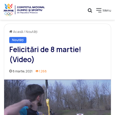
Caută
Menu
Acasă
/
Noutăți
Noutăți
Felicitări de 8 martie!
(Video)
8 martie, 2021
1.268