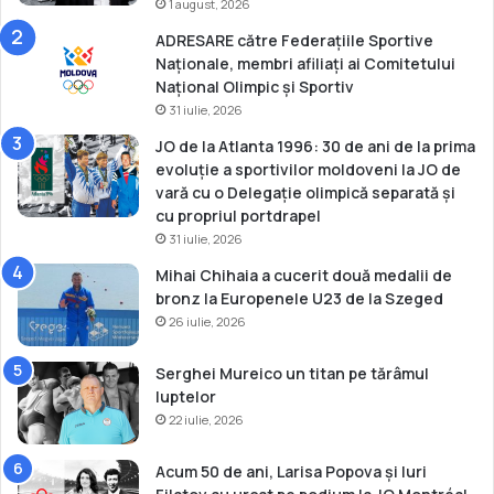
J
1 august, 2026
o
ADRESARE către Federațiile Sportive
c
Naționale, membri afiliați ai Comitetului
u
Național Olimpic și Sportiv
r
31 iulie, 2026
i
l
JO de la Atlanta 1996: 30 de ani de la prima
e
evoluție a sportivilor moldoveni la JO de
O
vară cu o Delegație olimpică separată și
l
cu propriul portdrapel
i
31 iulie, 2026
m
Mihai Chihaia a cucerit două medalii de
p
bronz la Europenele U23 de la Szeged
i
26 iulie, 2026
c
e
Serghei Mureico un titan pe tărâmul
luptelor
22 iulie, 2026
Acum 50 de ani, Larisa Popova și Iuri