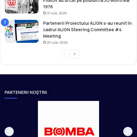
Filatov au urcat pe podium la JO Montréal
1976
21 iulie, 2026
Partenerii Proiectului ALIGN s-au reunit în
cadrul ALIGN Steering Committee #4
Meeting
20 iulie, 2026
P
P
r
a
e
g
v
i
i
n
PARTENERII NOȘTRII
o
a
u
u
s
r
p
m
a
ă