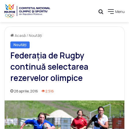
Caută
Menu
Acasă
/
Noutăți
Noutăți
Federaţia de Rugby
continuă selectarea
rezervelor olimpice
28 aprilie, 2016
2.516