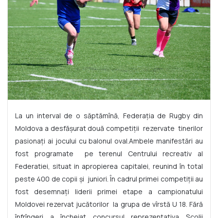
La un interval de o săptămînă, Federaţia de Rugby din
Moldova a desfăşurat două competiţii rezervate tinerilor
pasionaţi ai jocului cu balonul oval.Ambele manifestări au
fost programate pe terenul Centrului recreativ al
Federatiei, situat in apropierea capitalei, reunind în total
peste 400 de copii şi juniori. În cadrul primei competiţii au
fost desemnaţi liderii primei etape a campionatului
Moldovei rezervat jucătorilor la grupa de vîrstă U 18. Fără
înfrîngeri a încheiat concursul reprezentativa Şcolii