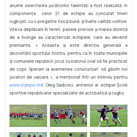
anume selectarea jucătorilor talentaţi a fost realizată. In
componenţa celor 21 de echipe au concurat tineri
rugbyşti, cu o pregatire fizică bună şi înalte calităţi volitive.
Viteza deplăsarii în teren, pasele precise şi marea dorinţă
de a învinge au caracterizat echipele, care au devenit
premiante. « Aceasta şi este direcţia generală a
dezvoltării sportului nostru, pentru ca în toate municipiile
şi comunele republicii jocul cu balonul oval să fie practicat
de copii. Speram la asemenea conucursuri să găsim noi
jucatori de valoare », a menţionat într-un interviu pentru
www.olympic.md
Oleg Sadovici, antrenor al echipei Şcolii
sportive republicane specializate de actobatică şi rugby.