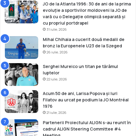
JO de la Atlanta 1996: 30 de ani de la prima
evoluție a sportivilor moldoveni la JO de
vară cu o Delegație olimpică separată și
cu propriul portdrapel
31 iulie, 2026
Mihai Chihaia a cucerit două medalii de
bronz la Europenele U23 de la Szeged
26 iulie, 2026
Serghei Mureico un titan pe tărâmul
luptelor
22 iulie, 2026
Acum 50 de ani, Larisa Popova și Iuri
Filatov au urcat pe podium la JO Montréal
1976
21 iulie, 2026
Partenerii Proiectului ALIGN s-au reunit în
cadrul ALIGN Steering Committee #4
Meeting