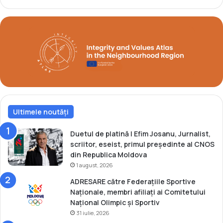
i
e
r
2
0
1
6
Ultimele noutăți
Duetul de platină | Efim Josanu, Jurnalist,
scriitor, eseist, primul președinte al CNOS
din Republica Moldova
1 august, 2026
ADRESARE către Federațiile Sportive
Naționale, membri afiliați ai Comitetului
Național Olimpic și Sportiv
31 iulie, 2026