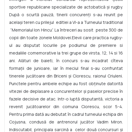
sportive republicane specializate de actobatică şi rugby.
După o scurtă pauză, tinerii concurenţi s-au reunit pe
acelaşi teren cu prilejul editiei a VI-a a Turneului traditional
“Memorialul Ion Hincu”. La întreceri au sosit peste 300 de
copii din toate zonele Moldovei.Elevii care practica rugby-
ul au disputat locurile pe podiumul de premiere si
medaliile comemorative la trei grupe de virsta, 12, 14 si 16
ani. Alături de baieti, în concurs s-au incadrat cîteva
formaţii de junioare, iar în meciul final s-au confruntat
tinerele jucătoare din Briceni şi Ciorescu, raionul Criuleni.
Punctele pentru ambele echipe au fost obţinute datorită
vitezei de deplasare a concurentelor şi paselor precise în
fazele decisive de atac. Intr-o luptă disputantă, victoria a
revenit jucătoarelor din comuna Ciorescu, scor 5-4.
Pentru prima dată au debutat în cadrul turneului echipa din
Cojusna, condusă de antrenorul jucător Vadim Miron.
Indiscutabil, principala sarcină a celor două concursuri şi