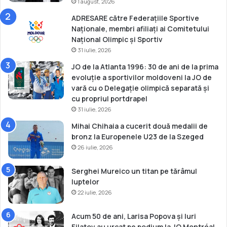
1 august, 2026
t
ADRESARE către Federațiile Sportive
e
Naționale, membri afiliați ai Comitetului
r
Național Olimpic și Sportiv
a
31 iulie, 2026
n
i
JO de la Atlanta 1996: 30 de ani de la prima
evoluție a sportivilor moldoveni la JO de
vară cu o Delegație olimpică separată și
cu propriul portdrapel
31 iulie, 2026
Mihai Chihaia a cucerit două medalii de
bronz la Europenele U23 de la Szeged
26 iulie, 2026
Serghei Mureico un titan pe tărâmul
luptelor
22 iulie, 2026
Acum 50 de ani, Larisa Popova și Iuri
Filatov au urcat pe podium la JO Montréal