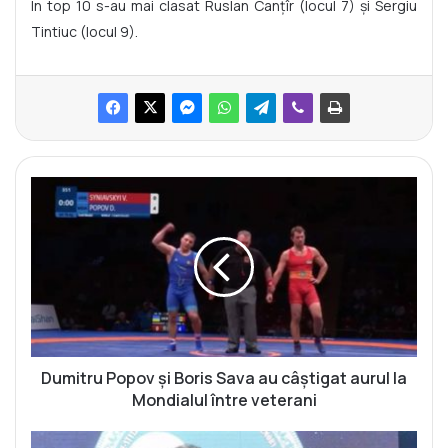
În top 10 s-au mai clasat Ruslan Canțîr (locul 7) și Sergiu
Tintiuc (locul 9).
D
u
m
i
t
r
u
P
o
p
Dumitru Popov și Boris Sava au câștigat aurul la
o
Mondialul între veterani
v
ș
I