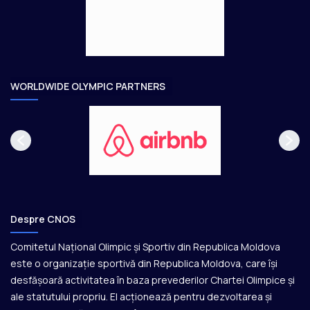
g
t
e
o
a
r
e
WORLDWIDE OLYMPIC PARTNERS
Despre CNOS
Comitetul Național Olimpic și Sportiv din Republica Moldova
este o organizație sportivă din Republica Moldova, care își
desfășoară activitatea în baza prevederilor Chartei Olimpice și
ale statutului propriu. El acționează pentru dezvoltarea și