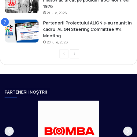
1976
21 iulie, 2026
Partenerii Proiectului ALIGN s-au reunit în
cadrul ALIGN Steering Committee #4
Meeting
20 iulie, 2026
P
P
r
a
e
g
v
i
i
n
PARTENERII NOȘTRII
o
a
u
u
s
r
p
m
a
ă