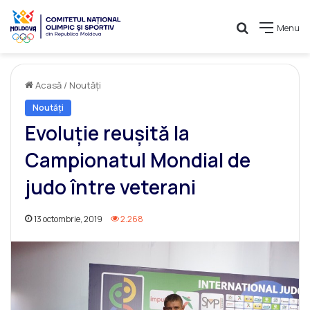
Caută
Menu
Acasă
/
Noutăți
Noutăți
Evoluție reușită la
Campionatul Mondial de
judo între veterani
13 octombrie, 2019
2.268