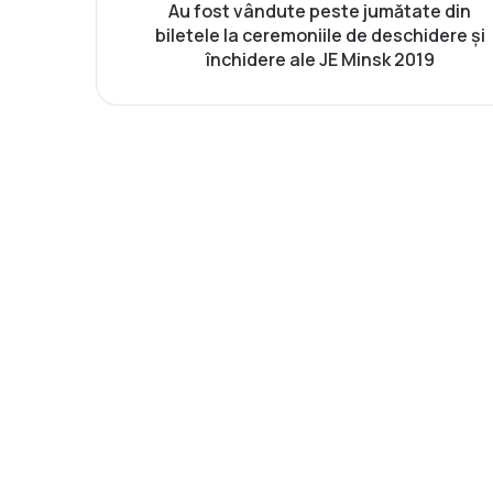
d
Au fost vândute peste jumătate din
u
biletele la ceremoniile de deschidere și
t
închidere ale JE Minsk 2019
e
p
e
s
t
e
j
u
m
ă
t
a
t
e
d
i
n
b