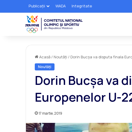
Publicații
WADA
Integritate
Acasă
/
Noutăți
/
Dorin Bucșa va disputa finala Eur
Noutăți
Dorin Bucșa va di
Europenelor U-2
17 martie, 2019