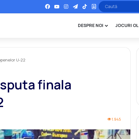
Facebook
YouTube
Instagram
Telegram
TikTok
Office
DESPRE NOI
JOCURI OL
openelor U-22
sputa finala
2
1.945