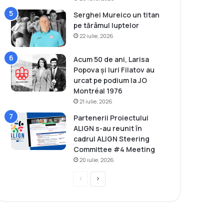
Serghei Mureico un titan
pe tărâmul luptelor
22 iulie, 2026
Acum 50 de ani, Larisa
Popova și Iuri Filatov au
urcat pe podium la JO
Montréal 1976
21 iulie, 2026
Partenerii Proiectului
ALIGN s-au reunit în
cadrul ALIGN Steering
Committee #4 Meeting
20 iulie, 2026
P
P
r
a
e
g
v
i