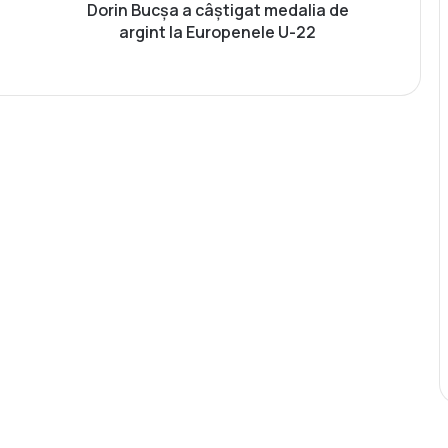
a
Dorin Bucșa a câștigat medalia de
a
argint la Europenele U-22
c
â
ș
t
i
g
a
t
m
e
d
a
l
i
a
d
e
a
r