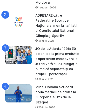
Moldova
1 august, 2026
ADRESARE către
Federațiile Sportive
Naționale, membri afiliați
ai Comitetului Național
Olimpic și Sportiv
31 iulie, 2026
JO de la Atlanta 1996: 30
de ani de la prima evoluție
a sportivilor moldoveni la
JO de vară cu o Delegație
olimpică separată și cu
propriul portdrapel
31 iulie, 2026
Mihai Chihaia a cucerit
două medalii de bronz la
Europenele U23 de la
Szeged
26 iulie, 2026