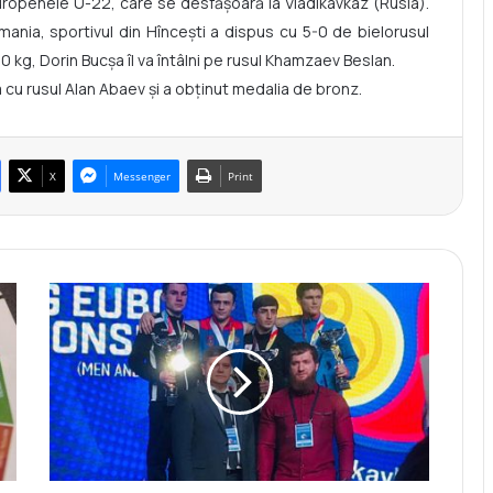
 Europenele U-22, care se desfășoară la Vladikavkaz (Rusia).
ania, sportivul din Hîncești a dispus cu 5-0 de bielorusul
60 kg, Dorin Bucșa îl va întâlni pe rusul Khamzaev Beslan.
 cu rusul Alan Abaev și a obținut medalia de bronz.
X
Messenger
Print
D
o
r
i
n
B
u
c
ș