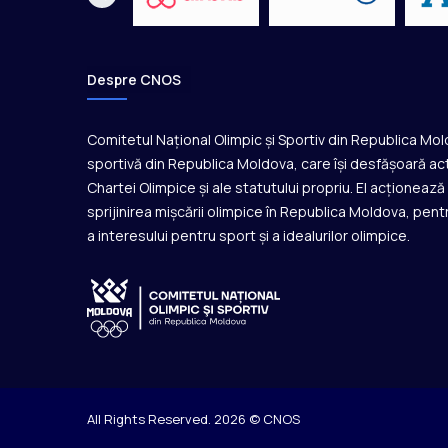
d
e
s
c
Despre CNOS
h
i
Comitetul Național Olimpic și Sportiv din Republica Mo
d
e
sportivă din Republica Moldova, care își desfășoară act
r
Chartei Olimpice și ale statutului propriu. El acționeaz
e
sprijinirea mișcării olimpice în Republica Moldova, pentr
ș
a interesului pentru sport și a idealurilor olimpice.
i
î
n
c
h
i
d
e
r
All Rights Reserved. 2026 © CNOS
e