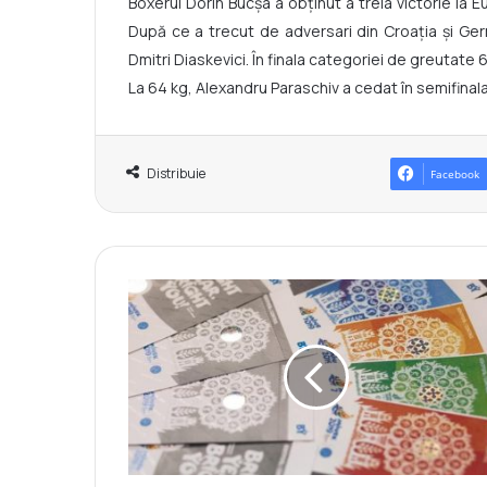
Boxerul Dorin Bucșa a obținut a treia victorie la
După ce a trecut de adversari din Croația și Germ
Dmitri Diaskevici. În finala categoriei de greutate 
La 64 kg, Alexandru Paraschiv a cedat în semifinala
Distribuie
Facebook
A
u
f
o
s
t
v
â
n