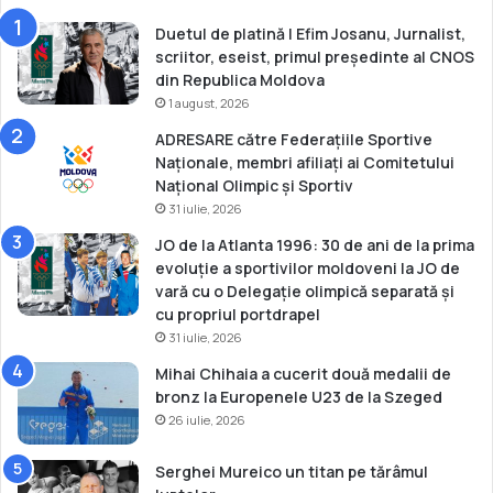
e
m
Duetul de platină | Efim Josanu, Jurnalist,
i
scriitor, eseist, primul președinte al CNOS
n
din Republica Moldova
i
1 august, 2026
n
ADRESARE către Federațiile Sportive
Naționale, membri afiliați ai Comitetului
Național Olimpic și Sportiv
31 iulie, 2026
JO de la Atlanta 1996: 30 de ani de la prima
evoluție a sportivilor moldoveni la JO de
vară cu o Delegație olimpică separată și
cu propriul portdrapel
31 iulie, 2026
Mihai Chihaia a cucerit două medalii de
bronz la Europenele U23 de la Szeged
26 iulie, 2026
Serghei Mureico un titan pe tărâmul