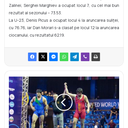
Zalinei, Serghei Marghiev a ocupat locul 7, cu cel mai bun
rezultat al sezonului – 73.53.
La U-23, Denis Picus a ocupat locul 4 la aruncarea suliței,
cu 76.76, iar Dan Morari s-a clasat pe locul 12 la aruncarea
ciocanului, cu rezultatul 62.19.
S
a
m
h
a
n
J
a
b