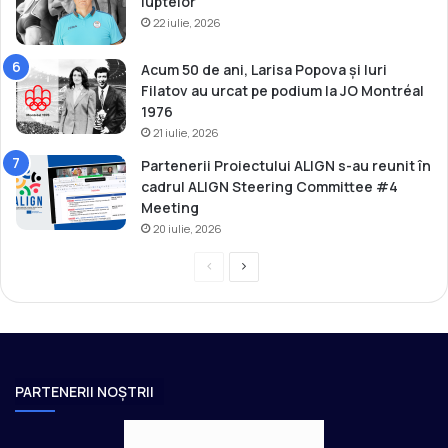
luptelor
22 iulie, 2026
Acum 50 de ani, Larisa Popova și Iuri
Filatov au urcat pe podium la JO Montréal
1976
21 iulie, 2026
Partenerii Proiectului ALIGN s-au reunit în
cadrul ALIGN Steering Committee #4
Meeting
20 iulie, 2026
P
P
r
a
e
g
v
i
i
n
PARTENERII NOȘTRII
o
a
u
u