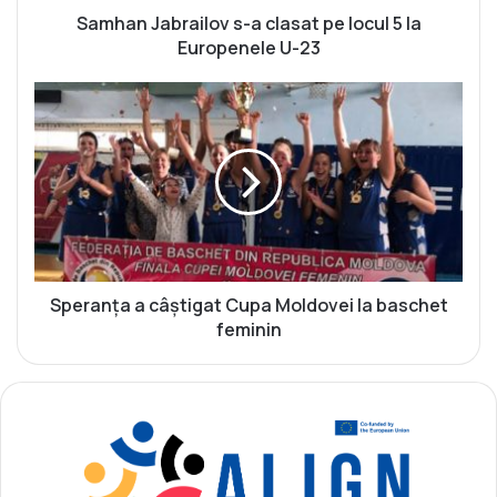
r
Samhan Jabrailov s-a clasat pe locul 5 la
a
Europenele U-23
i
l
S
o
p
v
e
s
r
-
a
a
n
c
ț
l
a
a
a
s
c
Speranța a câștigat Cupa Moldovei la baschet
a
â
feminin
t
ș
p
t
e
i
l
g
o
a
c
t
u
C