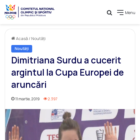
Caută
Menu
Acasă
/
Noutăți
Noutăți
Dimitriana Surdu a cucerit
argintul la Cupa Europei de
aruncări
11 martie, 2019
2.397