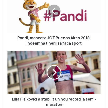
n
d
i
,
m
a
s
c
Pandi, mascota JOT Buenos Aires 2018,
o
îndeamnă tinerii să facă sport
t
a
L
J
i
O
l
T
i
B
a
u
F
e
i
n
s
o
i
s
k
Lilia Fisikovici a stabilit un nou record la semi-
A
o
maraton