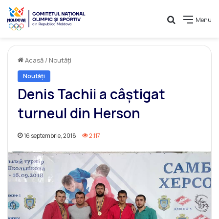
Caută
Menu
Acasă
/
Noutăți
Noutăți
Denis Tachii a câștigat
turneul din Herson
16 septembrie, 2018
2.117