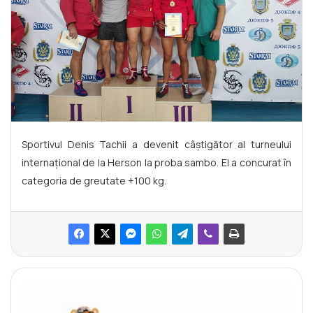
Sportivul Denis Tachii a devenit câștigător al turneului
internațional de la Herson la proba sambo. El a concurat în
categoria de greutate +100 kg.
P
a