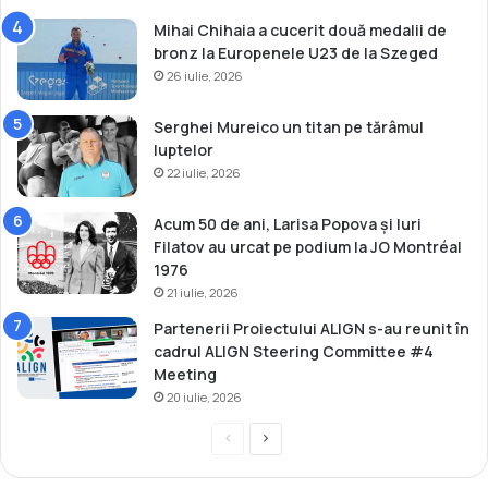
Mihai Chihaia a cucerit două medalii de
bronz la Europenele U23 de la Szeged
26 iulie, 2026
Serghei Mureico un titan pe tărâmul
luptelor
22 iulie, 2026
Acum 50 de ani, Larisa Popova și Iuri
Filatov au urcat pe podium la JO Montréal
1976
21 iulie, 2026
Partenerii Proiectului ALIGN s-au reunit în
cadrul ALIGN Steering Committee #4
Meeting
20 iulie, 2026
P
P
r
a