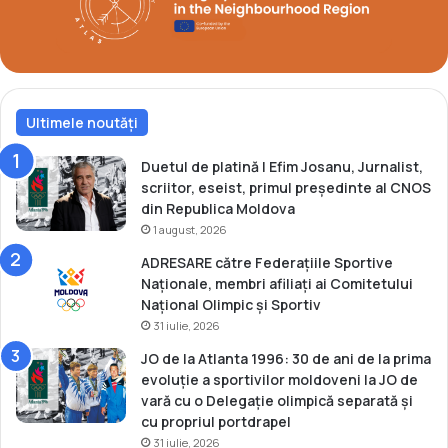
i
r
i
d
s
l
ă
a
f
s
a
Ultimele noutăți
e
c
m
ă
i
Duetul de platină | Efim Josanu, Jurnalist,
s
-
scriitor, eseist, primul președinte al CNOS
p
m
din Republica Moldova
o
a
1 august, 2026
r
r
ADRESARE către Federațiile Sportive
t
a
Naționale, membri afiliați ai Comitetului
t
Național Olimpic și Sportiv
o
31 iulie, 2026
n
JO de la Atlanta 1996: 30 de ani de la prima
evoluție a sportivilor moldoveni la JO de
vară cu o Delegație olimpică separată și
cu propriul portdrapel
31 iulie, 2026