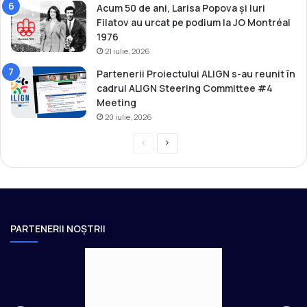
Acum 50 de ani, Larisa Popova și Iuri
Filatov au urcat pe podium la JO Montréal
1976
21 iulie, 2026
Partenerii Proiectului ALIGN s-au reunit în
cadrul ALIGN Steering Committee #4
Meeting
20 iulie, 2026
P
P
r
a
e
g
v
i
i
n
PARTENERII NOȘTRII
o
a
u
u
s
r
p
m