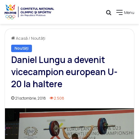
Caută
Menu
Acasă
/
Noutăți
Noutăți
Daniel Lungu a devenit
vicecampion european U-
20 la haltere
21 octombrie, 2018
2.508