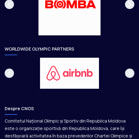
a
ă
g
t
e
o
a
r
e
WORLDWIDE OLYMPIC PARTNERS
Despre CNOS
Comitetul Național Olimpic și Sportiv din Republica Moldova
este o organizație sportivă din Republica Moldova, care își
desfășoară activitatea în baza prevederilor Chartei Olimpice și