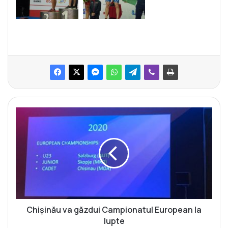
C
h
i
ș
i
n
ă
u
v
a
Chișinău va găzdui Campionatul European la
g
lupte