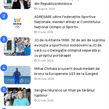
l
din Republica Moldova
e
1 august, 2026
l
ADRESARE către Federațiile Sportive
e
Naționale, membri afiliați ai Comitetului
d
Național Olimpic și Sportiv
e
31 iulie, 2026
j
u
JO de la Atlanta 1996: 30 de ani de la prima
n
evoluție a sportivilor moldoveni la JO de
i
vară cu o Delegație olimpică separată și
o
cu propriul portdrapel
r
31 iulie, 2026
i
Mihai Chihaia a cucerit două medalii de
bronz la Europenele U23 de la Szeged
26 iulie, 2026
Serghei Mureico un titan pe tărâmul
luptelor
22 iulie, 2026