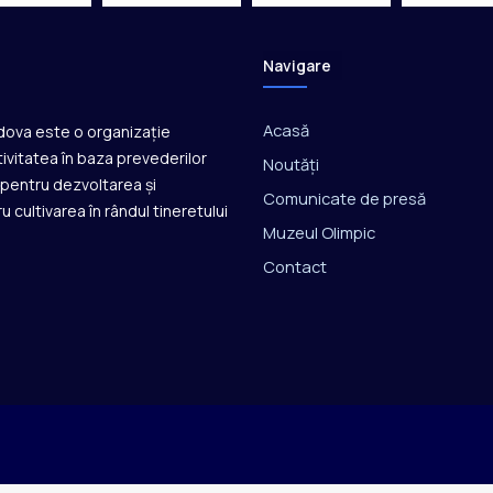
d
i
a
Navigare
l
ă
Acasă
ldova este o organizație
ivitatea în baza prevederilor
Noutăți
ă pentru dezvoltarea și
Comunicate de presă
u cultivarea în rândul tineretului
Muzeul Olimpic
Contact