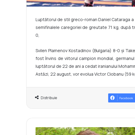
Luptătorul de stil greco-roman Daniel Cataraga a o
semifinalele caregoriei de greutate 71 kg, după t
0,
Svilen Plamenov Kostadinov (Bulgaria) 8-0 și Takes
fost învins de viitorul campion mondial, germanul
luptătorul de 22 de ani a cedat iranianului Moham
Astăzi, 22 august, vor evolua Victor Ciobanu (59 kg
Distribuie
Facebook
D