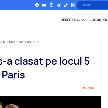
Facebook
YouTube
Instagram
Telegram
TikTok
Office
DESPRE NOI
JOCURI OL
l 5 la Mondialele din Paris
-a clasat pe locul 5
 Paris
2.966