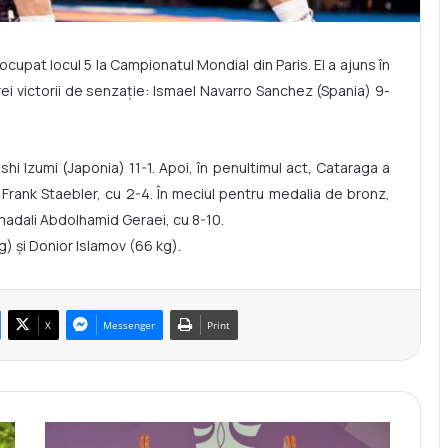
cupat locul 5 la Campionatul Mondial din Paris. El a ajuns în
rei victorii de senzație: Ismael Navarro Sanchez (Spania) 9-
hi Izumi (Japonia) 11-1. Apoi, în penultimul act, Cataraga a
 Frank Staebler, cu 2-4. În meciul pentru medalia de bronz,
madali Abdolhamid Geraei, cu 8-10.
) și Donior Islamov (66 kg).
X
Messenger
Print
S