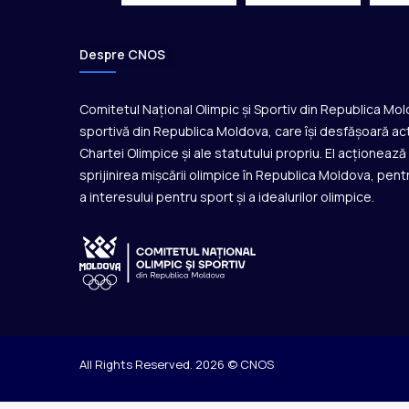
i
a
l
Despre CNOS
ă
Comitetul Național Olimpic și Sportiv din Republica Mo
sportivă din Republica Moldova, care își desfășoară act
Chartei Olimpice și ale statutului propriu. El acționeaz
sprijinirea mișcării olimpice în Republica Moldova, pentr
a interesului pentru sport și a idealurilor olimpice.
All Rights Reserved. 2026 © CNOS