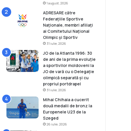
1 august, 2026
ADRESARE către
Federațiile Sportive
Naționale, membri afiliați
ai Comitetului Național
Olimpic și Sportiv
31 iulie, 2026
JO de la Atlanta 1996: 30
de ani de la prima evoluție
a sportivilor moldoveni la
JO de vară cu o Delegație
olimpică separată și cu
propriul portdrapel
31 iulie, 2026
Mihai Chihaia a cucerit
două medalii de bronz la
Europenele U23 de la
Szeged
26 iulie, 2026