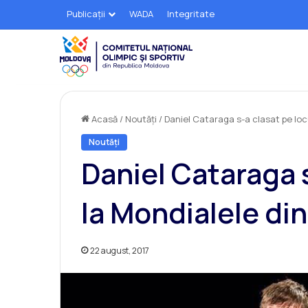
Publicații
WADA
Integritate
Acasă
/
Noutăți
/
Daniel Cataraga s-a clasat pe locu
Noutăți
Daniel Cataraga s
la Mondialele din
22 august, 2017