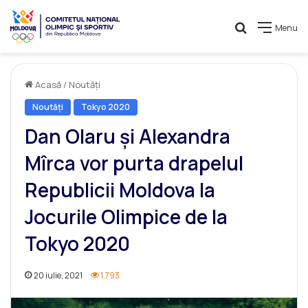
Caută
Menu
Acasă
/
Noutăți
Noutăți
Tokyo 2020
Dan Olaru și Alexandra
Mîrca vor purta drapelul
Republicii Moldova la
Jocurile Olimpice de la
Tokyo 2020
20 iulie, 2021
1.793