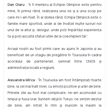
Dan Olaru
: “A fi membru al Echipei Olimpice este pentru
mine, în primul rând, realizarea unui vis și a unui scop pe
care mi l-am fixat. În al doilea rând, Echipa Olimpică este o
familie mare sportivă, unde ai de învățat multe lucruri noi
unul de la altul și, desigur, unde poți împărtăși experiența
ta și poți ascultă sfaturi utile de la coechipierii tăi.”
Arcașii noștri au fost primii care au ajuns în Japonia și au
beneficiat de un stagiu de pregătire în Tsuruoka în cadrul
acordului de parteneriat, semnat între CNOS și
administrația locală a regiunii.
Alexandra Mîrca
: “În Tsuruoka am fost întâmpinați foarte
bine, la cel mai înalt nivel, cu emoții pozitive și urări de bine.
Primele zile au fost mai complicate, ne-am acomodat cu
timpul și fusul orar. Suntem déjà în Tokyo, ne simțim destul
de bine, am intrat în ritm și muncim la maxim la