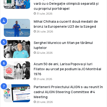
vară cu o Delegație olimpică separată și
cu propriul portdrapel
31 iulie, 2026
Mihai Chihaia a cucerit două medalii de
bronz la Europenele U23 de la Szeged
26 iulie, 2026
Serghei Mureico un titan pe tărâmul
luptelor
22 iulie, 2026
Acum 50 de ani, Larisa Popova și Iuri
Filatov au urcat pe podium la JO Montréal
1976
21 iulie, 2026
Partenerii Proiectului ALIGN s-au reunit în
cadrul ALIGN Steering Committee #4
Meeting
20 iulie, 2026