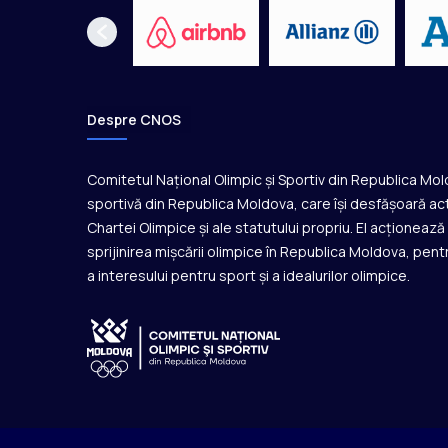
s
u
l
d
e
m
Despre CNOS
a
s
ă
Comitetul Național Olimpic și Sportiv din Republica Mo
(
sportivă din Republica Moldova, care își desfășoară act
V
Chartei Olimpice și ale statutului propriu. El acționeaz
I
sprijinirea mișcării olimpice în Republica Moldova, pentr
D
a interesului pentru sport și a idealurilor olimpice.
E
O
)