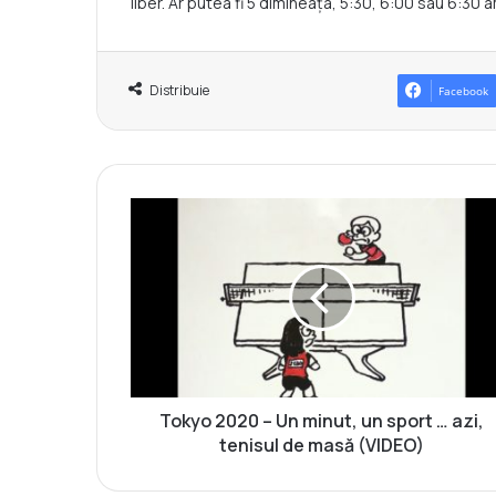
liber. Ar putea fi 5 dimineața, 5:30, 6:00 sau 6:30 am
Distribuie
Facebook
T
o
k
y
o
2
0
2
0
–
Tokyo 2020 – Un minut, un sport … azi,
U
tenisul de masă (VIDEO)
n
m