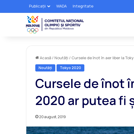
Publicații
WADA
Integritate
Acasă
/
Noutăți
/
Cursele de înot în aer liber la Tok
Noutăți
Tokyo 2020
Cursele de înot în
2020 ar putea fi 
20 august, 2019