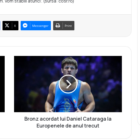
. Vom stabili atunci”. (sursa: cosr.ro)
X
Messenger
Print
B
r
o
n
z
a
c
o
r
d
Bronz acordat lui Daniel Cataraga la
a
Europenele de anul trecut
t
l