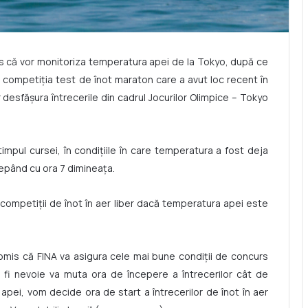
omis că vor monitoriza temperatura apei de la Tokyo, după ce
pă competiția test de înot maraton care a avut loc recent în
r desfășura întrecerile din cadrul Jocurilor Olimpice – Tokyo
timpul cursei, în condițiile în care temperatura a fost deja
cepând cu ora 7 dimineața.
 la competiții de înot în aer liber dacă temperatura apei este
omis că FINA va asigura cele mai bune condiții de concurs
 fi nevoie va muta ora de începere a întrecerilor cât de
apei, vom decide ora de start a întrecerilor de înot în aer