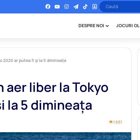
Facebook
YouTube
Instagram
Telegram
TikTok
Office
DESPRE NOI
JOCURI OL
yo 2020 ar putea fi și la 5 dimineața
 aer liber la Tokyo
și la 5 dimineața
1.681