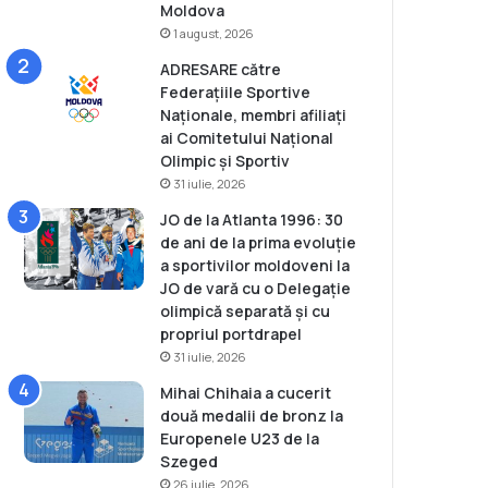
Moldova
1 august, 2026
ADRESARE către
Federațiile Sportive
Naționale, membri afiliați
ai Comitetului Național
Olimpic și Sportiv
31 iulie, 2026
JO de la Atlanta 1996: 30
de ani de la prima evoluție
a sportivilor moldoveni la
JO de vară cu o Delegație
olimpică separată și cu
propriul portdrapel
31 iulie, 2026
Mihai Chihaia a cucerit
două medalii de bronz la
Europenele U23 de la
Szeged
26 iulie, 2026