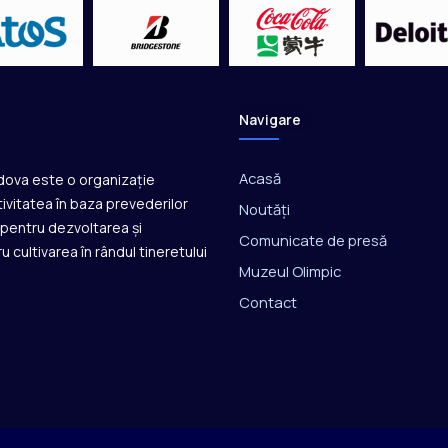
o
p
e
n
e
l
Navigare
e
d
e
Acasă
ldova este o organizație
a
ivitatea în baza prevederilor
Noutăți
n
ă pentru dezvoltarea și
u
Comunicate de presă
u cultivarea în rândul tineretului
l
Muzeul Olimpic
t
Contact
r
e
c
u
t