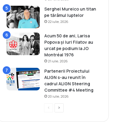
Serghei Mureico un titan
pe tărâmul luptelor
22 iulie, 2026
Acum 50 de ani, Larisa
Popova și Iuri Filatov au
urcat pe podium la JO
Montréal 1976
21 iulie, 2026
Partenerii Proiectului
ALIGN s-au reunit în
cadrul ALIGN Steering
Committee #4 Meeting
20 iulie, 2026
P
P
r
a
e
g
v
i