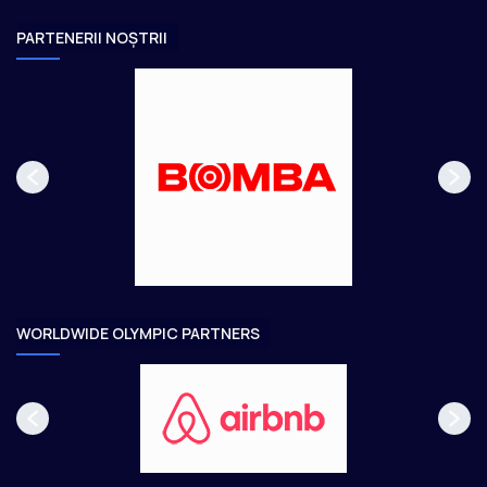
i
n
PARTENERII NOȘTRII
o
a
u
u
s
r
p
m
a
ă
g
t
e
o
a
r
e
WORLDWIDE OLYMPIC PARTNERS