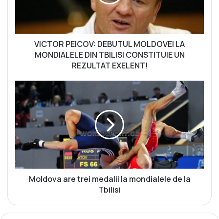
R
P
E
I
C
VICTOR PEICOV: DEBUTUL MOLDOVEI LA
O
MONDIALELE DIN TBILISI CONSTITUIE UN
V
REZULTAT EXELENT!
:
D
M
E
o
B
l
U
d
T
o
U
v
L
a
M
a
O
r
L
e
Moldova are trei medalii la mondialele de la
D
t
Tbilisi
O
r
V
e
E