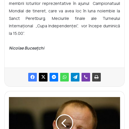
membrii loturilor reprezentative în ajunul
Campionatuuil
Mondial de tineret, care va avea loc în luna noiembie la
Sanct Peretburg. Meciurile finale ale Turneului
Internațional
„Cupa Independenței”,
vor începe duminică
la 15.00”.
Nicolae Buceațchi
V
I
C
T
O