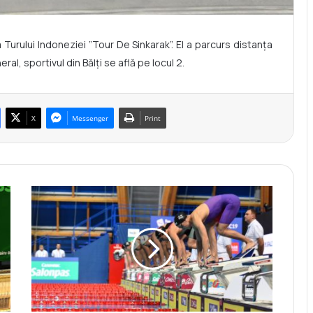
a Turului Indoneziei ”Tour De Sinkarak”. El a parcurs distanța
al, sportivul din Bălți se află pe locul 2.
X
Messenger
Print
T
a
t
i
a
n
a
C
h