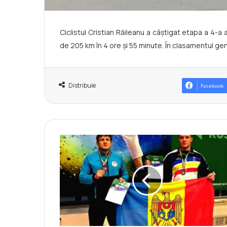
Ciclistul Cristian Răileanu a câștigat etapa a 4-a 
de 205 km în 4 ore și 55 minute. În clasamentul gener
Distribuie
Facebook
M
e
d
a
l
i
i
p
e