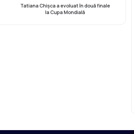
i
Tatiana Chișca a evoluat în două finale
ș
la Cupa Mondială
c
a
a
e
v
o
l
u
a
t
î
n
d
o
u
ă
f
i
n