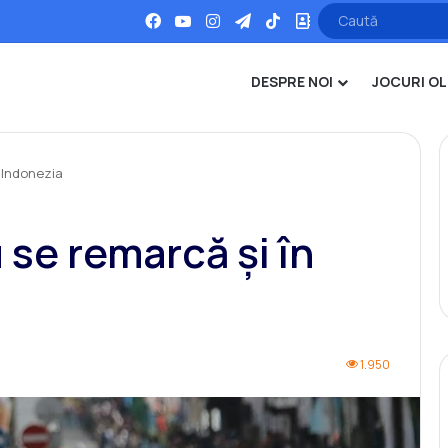
Facebook
YouTube
Instagram
Telegram
TikTok
Office
DESPRE NOI
JOCURI OL
n Indonezia
 se remarcă și în
1.950