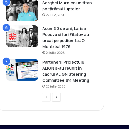
Serghei Mureico un titan
pe tărâmul luptelor
22 iulie, 2026
Acum 50 de ani, Larisa
Popova și Iuri Filatov au
urcat pe podium la JO
Montréal 1976
21 iulie, 2026
Partenerii Proiectului
ALIGN s-au reunit în
cadrul ALIGN Steering
Committee #4 Meeting
20 iulie, 2026
P
P
r
a
e
g
v
i