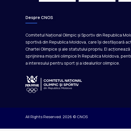
b
r
â
Despre CNOS
u
Comitetul Național Olimpic și Sportiv din Republica Mo
sportivă din Republica Moldova, care își desfășoară act
Chartei Olimpice și ale statutului propriu. El acționeaz
sprijinirea mișcării olimpice în Republica Moldova, pentr
a interesului pentru sport și a idealurilor olimpice.
All Rights Reserved. 2026 © CNOS