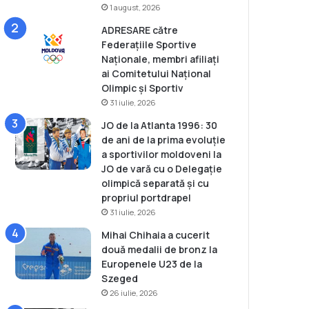
1 august, 2026
ADRESARE către
Federațiile Sportive
Naționale, membri afiliați
ai Comitetului Național
Olimpic și Sportiv
31 iulie, 2026
JO de la Atlanta 1996: 30
de ani de la prima evoluție
a sportivilor moldoveni la
JO de vară cu o Delegație
olimpică separată și cu
propriul portdrapel
31 iulie, 2026
Mihai Chihaia a cucerit
două medalii de bronz la
Europenele U23 de la
Szeged
26 iulie, 2026