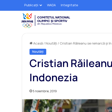
Publicații
WADA
Integritate
Acasă
/
Noutăți
/
Cristian Răileanu se remarcă și î
Noutăți
Cristian Răileanu
Indonezia
5 noiembrie, 2019