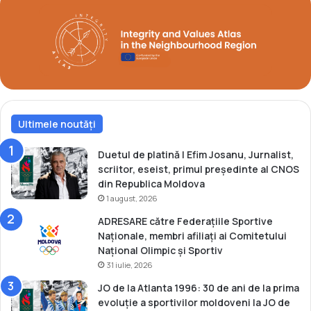
i
a
b
m
u
-
n
u
i
l
l
d
a
e
c
l
a
Ultimele noutăți
a
m
T
p
b
Duetul de platină | Efim Josanu, Jurnalist,
i
i
scriitor, eseist, primul președinte al CNOS
o
l
din Republica Moldova
n
i
1 august, 2026
a
s
ADRESARE către Federațiile Sportive
t
i
Naționale, membri afiliați ai Comitetului
u
Național Olimpic și Sportiv
l
31 iulie, 2026
n
a
JO de la Atlanta 1996: 30 de ani de la prima
ț
evoluție a sportivilor moldoveni la JO de