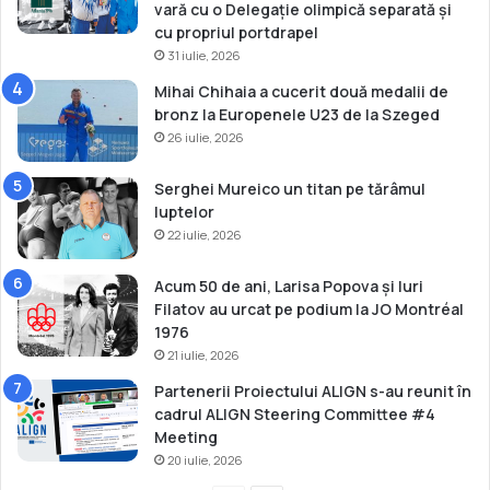
i
vară cu o Delegație olimpică separată și
o
cu propriul portdrapel
n
31 iulie, 2026
a
Mihai Chihaia a cucerit două medalii de
l
bronz la Europenele U23 de la Szeged
d
26 iulie, 2026
e
î
n
Serghei Mureico un titan pe tărâmul
o
luptelor
t
22 iulie, 2026
Acum 50 de ani, Larisa Popova și Iuri
Filatov au urcat pe podium la JO Montréal
1976
21 iulie, 2026
Partenerii Proiectului ALIGN s-au reunit în
cadrul ALIGN Steering Committee #4
Meeting
20 iulie, 2026