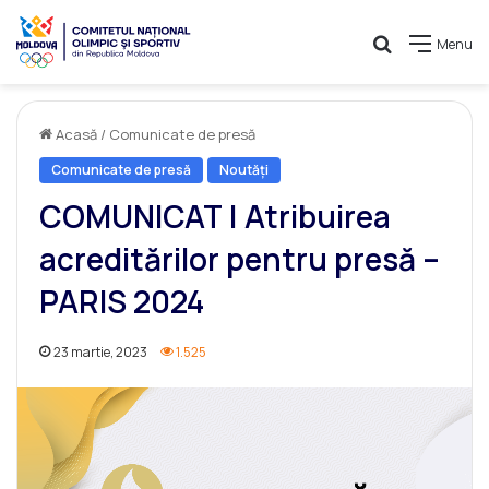
Caută
Menu
Acasă
/
Comunicate de presă
Comunicate de presă
Noutăți
COMUNICAT | Atribuirea
acreditărilor pentru presă –
PARIS 2024
23 martie, 2023
1.525