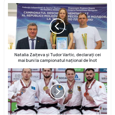
N
a
t
a
l
i
a
Z
a
i
Natalia Zaițeva și Tudor Vartic, declarați cei
ț
mai buni la campionatul național de înot
e
v
V
a
i
ș
c
i
t
T
o
u
r
d
S
o
t
r
e