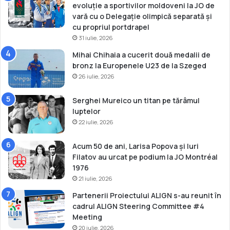
t
evoluție a sportivilor moldoveni la JO de
a
vară cu o Delegație olimpică separată și
c
cu propriul portdrapel
a
31 iulie, 2026
s
Mihai Chihaia a cucerit două medalii de
ă
bronz la Europenele U23 de la Szeged
26 iulie, 2026
Serghei Mureico un titan pe tărâmul
luptelor
22 iulie, 2026
Acum 50 de ani, Larisa Popova și Iuri
Filatov au urcat pe podium la JO Montréal
1976
21 iulie, 2026
Partenerii Proiectului ALIGN s-au reunit în
cadrul ALIGN Steering Committee #4
Meeting
20 iulie, 2026