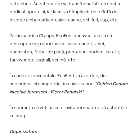
octombrie. Acest parc se va transforma într-un spațiu
dedicat sportului, iar lacul va fi împânzit de o flotă de
diverse ambarcațiuni: caiac, canoe, schifuri, sup, etc.
Participanții la Olympic EcoFest vor avea ocazia să
descopere așa sporturi ca: caiac-canoe, volei,
badminton, fotbal de plajă, pentatlon modern, karate,
taekwondo, teqball, scrimă, etc.
În cadrul evenimentului EcoFest va avea loc, de
asemenea, și competiția de caiac-canoe
“
Golden Canoe:
Nicolae Juravschi –Victor Reneiski”.
În speranța că veți da curs invitației noastre, vă așteptăm
cu drag.
Organizatori: