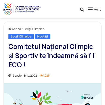
Caută
Menu
Acasă
/
Lecții Olimpice
Lecții Olimpice
Noutăți
Comitetul Național Olimpic
și Sportiv te îndeamnă să fii
ECO !
16 septembrie, 2022
1.225