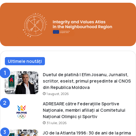
i
I
r
i
n
a
R
î
n
Ultimele noutăți
g
a
c
Duetul de platină | Efim Josanu, Jurnalist,
i
scriitor, eseist, primul președinte al CNOS
a
din Republica Moldova
u
1 august, 2026
r
ADRESARE către Federațiile Sportive
e
Naționale, membri afiliați ai Comitetului
v
Național Olimpic și Sportiv
e
31 iulie, 2026
n
i
JO de la Atlanta 1996: 30 de ani de la prima