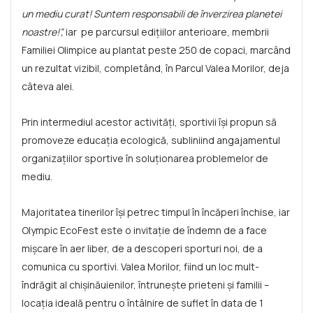
un mediu curat! Suntem responsabili de înverzirea planetei
noastre!”,
iar pe parcursul edițiilor anterioare, membrii
Familiei Olimpice au plantat peste 250 de copaci, marcând
un rezultat vizibil, completând, în Parcul Valea Morilor, deja
câteva alei.
Prin intermediul acestor activități, sportivii își propun să
promoveze educația ecologică, subliniind angajamentul
organizațiilor sportive în soluționarea problemelor de
mediu.
Majoritatea tinerilor își petrec timpul în încăperi închise, iar
Olympic EcoFest este o invitație de îndemn de a face
mișcare în aer liber, de a descoperi sporturi noi, de a
comunica cu sportivi. Valea Morilor, fiind un loc mult-
îndrăgit al chișinăuienilor, întrunește prieteni și familii –
locația ideală pentru o întâlnire de suflet în data de 1