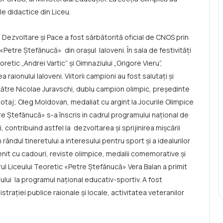
ele didactice din Liceu.
u Dezvoltare și Pace a fost sărbătorită oficial de CNOS prin
«Petre Ştefănucă» din oraşul Ialoveni. În sala de festivităţi
retic „Andrei Vartic” şi Gimnaziului „Grigore Vieru”,
 raionului Ialoveni. Viitorii campioni au fost salutaţi şi
către Nicolae Juravschi, dublu campion olimpic, preşedinte
taj; Oleg Moldovan, medaliat cu argint la Jocurile Olimpice
tre Ştefănucă» s-a înscris in cadrul programului naţional de
i, contribuind astfel la dezvoltarea şi sprijinirea mişcării
rândul tineretului a interesului pentru sport şi a idealurilor
nit cu cadouri, reviste olimpice, medalii comemorative şi
rul Liceului Teoretic «Petre Ştefănucă» Vera Balan a primit
eului la programul național educativ-sportiv. A fost
rației publice raionale și locale, activitatea veteranilor