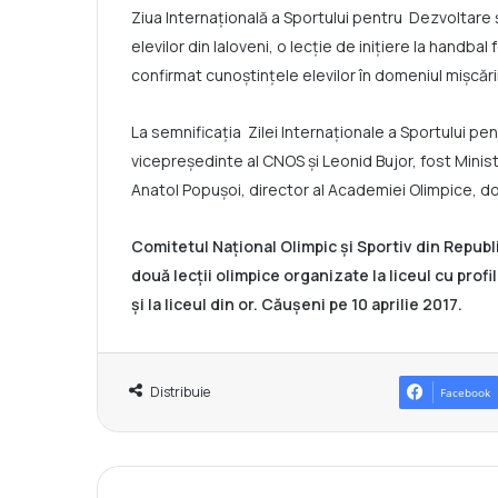
Ziua Internațională a Sportului pentru Dezvoltare 
elevilor din Ialoveni, o lecție de inițiere la handba
confirmat cunoștințele elevilor în domeniul mișcării
La semnificația Zilei Internaționale a Sportului pe
vicepreședinte al CNOS și Leonid Bujor, fost Minist
Anatol Popușoi, director al Academiei Olimpice, doc
Comitetul Național Olimpic și Sportiv din Repu
două lecții olimpice organizate la liceul cu profi
și la liceul din or. Căușeni pe 10 aprilie 2017.
Distribuie
Facebook