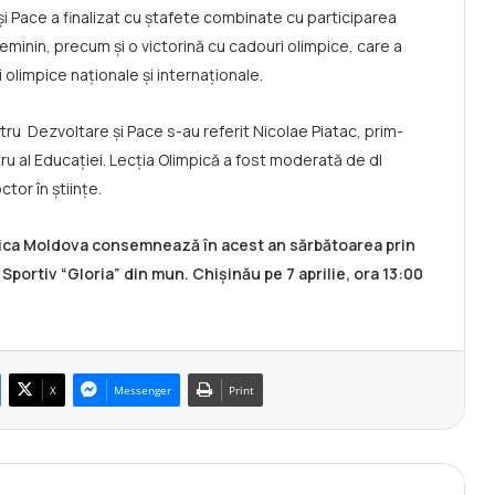
și Pace a finalizat cu ștafete combinate cu participarea
l feminin, precum și o victorină cu cadouri olimpice, care a
 olimpice naționale și internaționale.
ntru Dezvoltare și Pace s-au referit Nicolae Piatac, prim-
ru al Educației. Lecția Olimpică a fost moderată de dl
tor în științe.
blica Moldova consemnează în acest an sărbătoarea prin
l Sportiv “Gloria” din mun. Chișinău pe 7 aprilie, ora 13:00
X
Messenger
Print