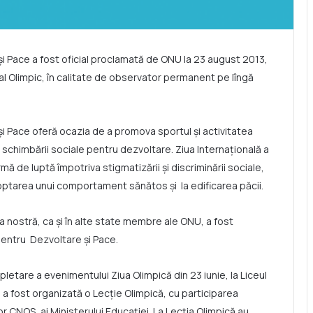
și Pace a fost oficial proclamată de ONU la 23 august 2013,
nal Olimpic, în calitate de observator permanent pe lîngă
și Pace oferă ocazia de a promova sportul și activitatea
 al schimbării sociale pentru dezvoltare. Ziua Internațională a
ă de luptă împotriva stigmatizării și discriminării sociale,
adoptarea unui comportament sănătos și la edificarea păcii.
ra nostră, ca și în alte state membre ale ONU, a fost
 pentru Dezvoltare și Pace.
mpletare a evenimentului Ziua Olimpică din 23 iunie, la Liceul
a fost organizată o Lecție Olimpică, cu participarea
or CNOS, ai Ministerului Educației. La Lecția Olimpică au