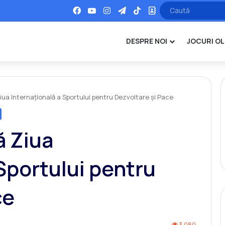
Facebook
YouTube
Instagram
Telegram
TikTok
Office
DESPRE NOI
JOCURI OL
ua Internațională a Sportului pentru Dezvoltare și Pace
 Ziua
Sportului pentru
ce
3.080