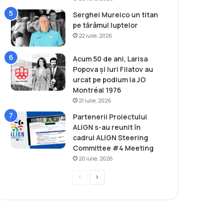
Serghei Mureico un titan
pe tărâmul luptelor
22 iulie, 2026
Acum 50 de ani, Larisa
Popova și Iuri Filatov au
urcat pe podium la JO
Montréal 1976
21 iulie, 2026
Partenerii Proiectului
ALIGN s-au reunit în
cadrul ALIGN Steering
Committee #4 Meeting
20 iulie, 2026
P
P
r
a
e
g
v
i