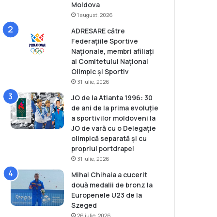
Moldova
1 august, 2026
ADRESARE către
Federațiile Sportive
Naționale, membri afiliați
ai Comitetului Național
Olimpic și Sportiv
31 iulie, 2026
JO de la Atlanta 1996: 30
de ani de la prima evoluție
a sportivilor moldoveni la
JO de vară cu o Delegație
olimpică separată și cu
propriul portdrapel
31 iulie, 2026
Mihai Chihaia a cucerit
două medalii de bronz la
Europenele U23 de la
Szeged
26 iulie, 2026