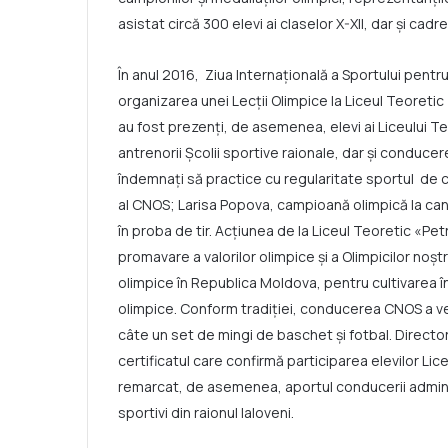
asistat circă 300 elevi ai claselor X-XII, dar și cadr
În anul 2016, Ziua Internațională a Sportului pentr
organizarea unei Lecţii Olimpice la Liceul Teoretic 
au fost prezenţi, de asemenea, elevi ai Liceului Teo
antrenorii Şcolii sportive raionale, dar şi conducerea
îndemnaţi să practice cu regularitate sportul de 
al CNOS; Larisa Popova, campioană olimpică la cano
în proba de tir. Acţiunea de la Liceul Teoretic «Pe
promavare a valorilor olimpice şi a Olimpicilor noştr
olimpice în Republica Moldova, pentru cultivarea în 
olimpice. Conform tradiţiei, conducerea CNOS a ve
câte un set de mingi de baschet şi fotbal. Directo
certificatul care confirmă participarea elevilor Lic
remarcat, de asemenea, aportul conducerii administ
sportivi din raionul Ialoveni.