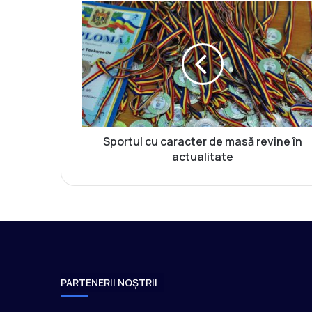
S
p
o
r
t
u
l
c
u
c
Sportul cu caracter de masă revine în
a
actualitate
r
a
c
t
e
r
d
e
PARTENERII NOȘTRII
m
a