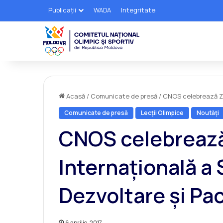
Publicații
WADA
Integritate
Acasă
/
Comunicate de presă
/
CNOS celebrează Zi
Comunicate de presă
Lecții Olimpice
Noutăți
CNOS celebrează
Internațională a 
Dezvoltare și Pa
6 aprilie, 2017