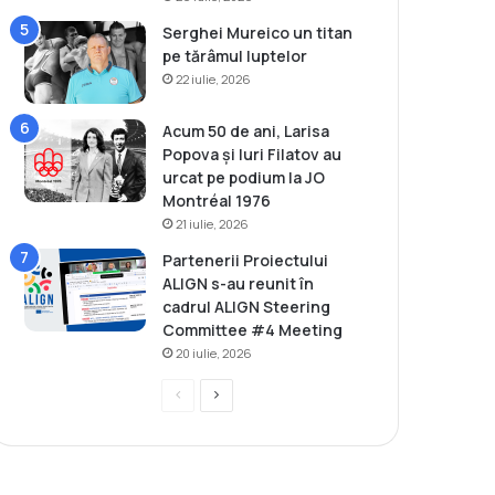
Serghei Mureico un titan
pe tărâmul luptelor
22 iulie, 2026
Acum 50 de ani, Larisa
Popova și Iuri Filatov au
urcat pe podium la JO
Montréal 1976
21 iulie, 2026
Partenerii Proiectului
ALIGN s-au reunit în
cadrul ALIGN Steering
Committee #4 Meeting
20 iulie, 2026
P
P
r
a
e
g
v
i