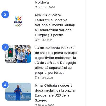
Moldova
1 august, 2026
ADRESARE către
Federațiile Sportive
Naționale, membri afiliați
ai Comitetului Național
Olimpic și Sportiv
31 iulie, 2026
JO de la Atlanta 1996: 30
de ani de la prima evoluție
a sportivilor moldoveni la
JO de vară cu o Delegație
olimpică separată și cu
propriul portdrapel
31 iulie, 2026
Mihai Chihaia a cucerit
două medalii de bronz la
Europenele U23 de la
Szeged
26 iulie, 2026