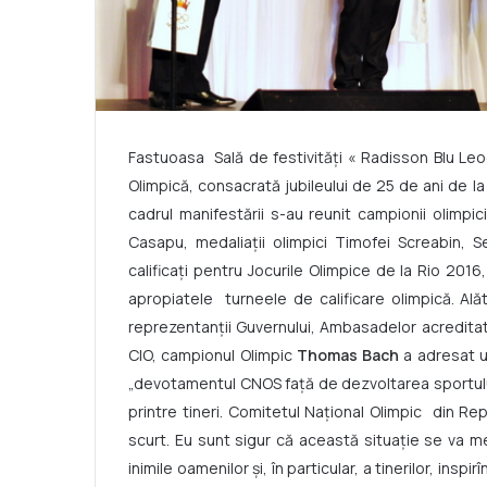
Fastuoasa Sală de festivităţi « Radisson Blu Le
Olimpică, consacrată jubileului de 25 de ani de la
cadrul manifestării s-au reunit campionii olimpic
Casapu, medaliaţii olimpici Timofei Screabin, Se
calificaţi pentru Jocurile Olimpice de la Rio 2016
apropiatele turneele de calificare olimpică. Alătu
reprezentanţii Guvernului, Ambasadelor acreditate
CIO, campionul Olimpic
Thomas Bach
a adresat u
„devotamentul CNOS față de dezvoltarea sportului
printre tineri. Comitetul Național Olimpic din Re
scurt. Eu sunt sigur că această situație se va men
inimile oamenilor și, în particular, a tinerilor, ins