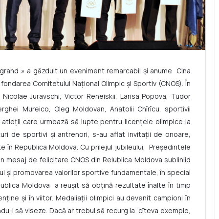
ogrand » a găzduit un eveniment remarcabil şi anume Cina
 fondarea Comitetului Naţional Olimpic şi Sportiv (CNOS). În
i Nicolae Juravschi, Victor Reneiskii, Larisa Popova, Tudor
rghei Mureico, Oleg Moldovan, Anatolii Chîrîcu, sportivii
, atleţii care urmează să lupte pentru licenţele olimpice la
ri de sportivi şi antrenori, s-au aflat invitaţii de onoare,
 în Republica Moldova. Cu prilejul jubileului, Președintele
n mesaj de felicitare CNOS din Relublica Moldova subliniid
 și promovarea valorilor sportive fundamentale, în special
publica Moldova a reușit să obțină rezultate înalte în timp
ține și în viitor. Medaliații olimpici au devenit campioni în
pirîndu-i să viseze. Dacă ar trebui să recurg la cîteva exemple,