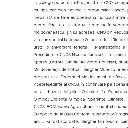
l-aș alege pe actualul Președinte al CNO, colegul
multiplu campion mondial la proba caiac-canoe, și
medaliată de talie europeană și mondială între j
pentru fidelitate și eforturile depuse în veder
moldovenească. Țin să adresez CNO din Republica
viitor, în special la Jocurile Olimpice de la Rio de
urez o aniversare fericită! “ .Manifestarea a
Preşedintele CNOS Nicolae Juravschi a înmînat ce
Sportiv „Ordinul Olimpic” lui Victor Reneiskii, d
Moldovenești de Fotbal, Serghei Mureico, medali
președinte al Federației Moldovenești de Box și 
vicepreședinte al CNOS. În continuare pe scena im
pus bazele Mișcării Olimpice în Republica Mo
Olimpic”,”Exelenţă Olimpică”,”Speranţe Olimpice”
CNOS, BC Moldova Agroindbanc a instituit cadouri s
Europene de la Baku.Conform rezultatelor înregist
anului i-a fost acordat lui Serghei Tarnovschii, c