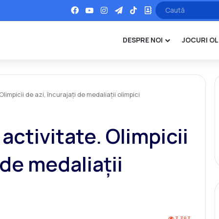
Facebook
YouTube
Instagram
Telegram
TikTok
Office
DESPRE NOI
JOCURI OL
impicii de azi, încurajaţi de medaliaţii olimpici
activitate. Olimpicii
 de medaliaţii
3.383