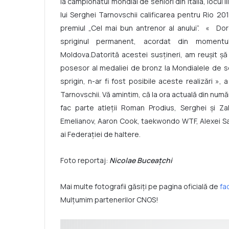
la campionatul mondial de seniori din Italia, locul
lui Serghei Tarnovschii calificarea pentru Rio 20
premiul „Cel mai bun antrenor al anului”. « Do
spriginul permanent, acordat din momentul
Moldova.Datorită acestei susţineri, am reuşit 
posesor al medaliei de bronz la Mondialele de sen
sprigin, n-ar fi fost posibile aceste realizări », 
Tarnovschii. Vă amintim, că la ora actuală din număru
fac parte atleţii Roman Prodius, Serghei şi Zali
Emelianov, Aaron Cook, taekwondo WTF, Alexei Sanc
ai Federaţiei de haltere.
Foto reportaj:
Nicolae Buceaţchi
Mai multe fotografii găsiți pe pagina oficială de
fa
Mulțumim partenerilor CNOS!