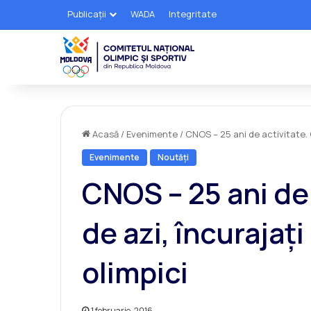
Publicații
WADA
Integritate
Acasă
/
Evenimente
/
CNOS – 25 ani de activitate. Ol
Evenimente
Noutăți
CNOS – 25 ani de 
de azi, încurajaţi
olimpici
1 februarie, 2016