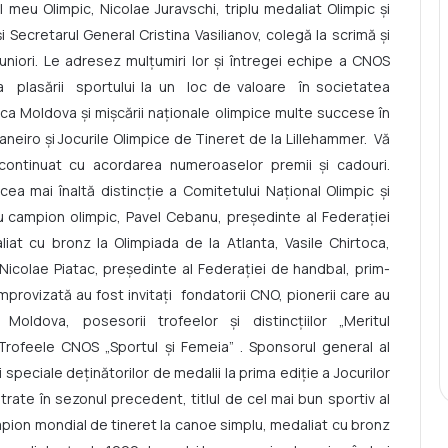
 meu Olimpic, Nicolae Juravschi, triplu medaliat Olimpic și
 Secretarul General Cristina Vasilianov, colegă la scrimă și
uniori. Le adresez mulțumiri lor și întregei echipe a CNOS
ea plasării sportului la un loc de valoare în societatea
 Moldova și mișcării naționale olimpice multe succese în
 Janeiro și Jocurile Olimpice de Tineret de la Lillehammer. Vă
 continuat cu acordarea numeroaselor premii şi cadouri.
a mai înaltă distincție a Comitetului Național Olimpic și
ublu campion olimpic, Pavel Cebanu, președinte al Federației
at cu bronz la Olimpiada de la Atlanta, Vasile Chirtoca,
Nicolae Piatac, preşedinte al Federaţiei de handbal, prim-
provizată au fost invitaţi fondatorii CNO, pionerii care au
ldova, posesorii trofeelor şi distincţiilor „Meritul
, Trofeele CNOS „Sportul şi Femeia” . Sponsorul general al
peciale deţinătorilor de medalii la prima ediţie a Jocurilor
rate în sezonul precedent, titlul de cel mai bun sportiv al
ampion mondial de tineret la canoe simplu, medaliat cu bronz