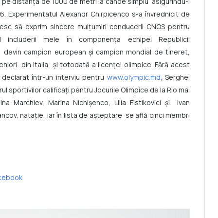
 III pe distanţa de 1000 de metri la canoe simplu asigurîndu-i
16. Experimentatul Alexandr Chirpicenco s-a învrednicit de
resc să exprim sincere mulţumiri conducerii CNOS pentru
 includerii mele în componenţa echipei Republicii
şă devin campion european şi campion mondial de tineret,
iori din Italia şi totodată a licenţei olimpice. Fără acest
a declarat într-un interviu pentru
www.olympic.md
, Serghei
l sportivilor calificaţi pentru Jocurile Olimpice de la Rio mai
na Marchiev, Marina Nichişenco, Lilia Fistikovici şi Ivan
ov, nataţie, iar în lista de aşteptare se află cinci membri
cebook