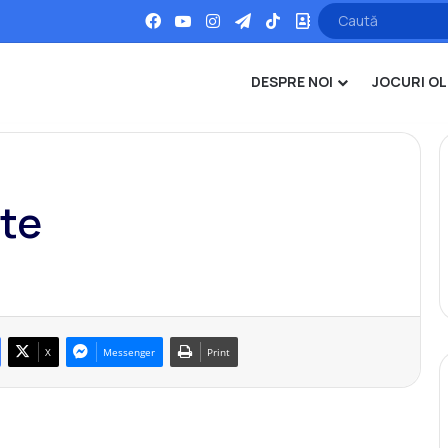
Facebook
YouTube
Instagram
Telegram
TikTok
Office
DESPRE NOI
JOCURI OL
nte
X
Messenger
Print