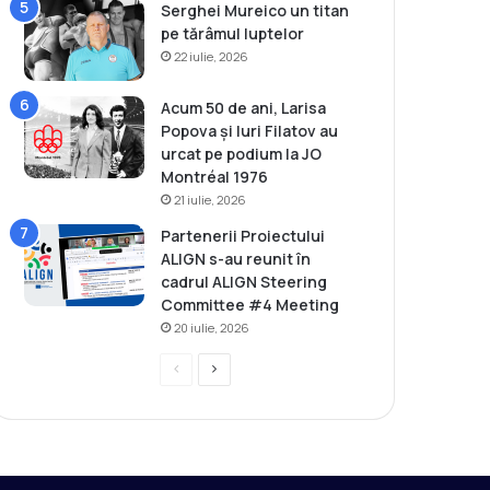
Serghei Mureico un titan
pe tărâmul luptelor
22 iulie, 2026
Acum 50 de ani, Larisa
Popova și Iuri Filatov au
urcat pe podium la JO
Montréal 1976
21 iulie, 2026
Partenerii Proiectului
ALIGN s-au reunit în
cadrul ALIGN Steering
Committee #4 Meeting
20 iulie, 2026
P
P
r
a
e
g
v
i