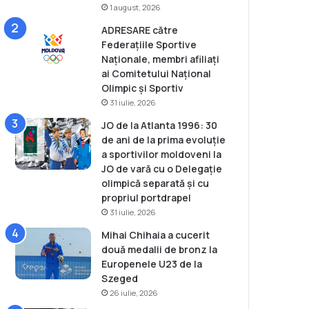
1 august, 2026
ADRESARE către
Federațiile Sportive
Naționale, membri afiliați
ai Comitetului Național
Olimpic și Sportiv
31 iulie, 2026
JO de la Atlanta 1996: 30
de ani de la prima evoluție
a sportivilor moldoveni la
JO de vară cu o Delegație
olimpică separată și cu
propriul portdrapel
31 iulie, 2026
Mihai Chihaia a cucerit
două medalii de bronz la
Europenele U23 de la
Szeged
26 iulie, 2026