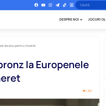
Facebook
YouTube
Instagram
Telegram
TikTok
Office
DESPRE NOI
JOCURI OL
ele de box pentru tineret
 bronz la Europenele
neret
1.357