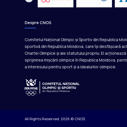
i
c
ă
Despre CNOS
Comitetul Național Olimpic și Sportiv din Republica Mo
sportivă din Republica Moldova, care își desfășoară act
Chartei Olimpice și ale statutului propriu. El acționeaz
sprijinirea mișcării olimpice în Republica Moldova, pentr
a interesului pentru sport și a idealurilor olimpice.
All Rights Reserved. 2026 © CNOS