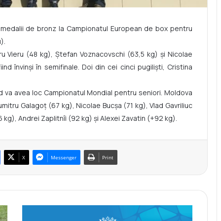
i medalii de bronz la Campionatul European de box pentru
).
itru Vieru (48 kg), Ștefan Voznacovschi (63,5 kg) și Nicolae
d învinși în semifinale. Doi din cei cinci pugiliști, Cristina
d va avea loc Campionatul Mondial pentru seniori. Moldova
umitru Galagoț (67 kg), Nicolae Bucșa (71 kg), Vlad Gavriliuc
 kg), Andrei Zaplitnîi (92 kg) și Alexei Zavatin (+92 kg).
X
Messenger
Print
A
d