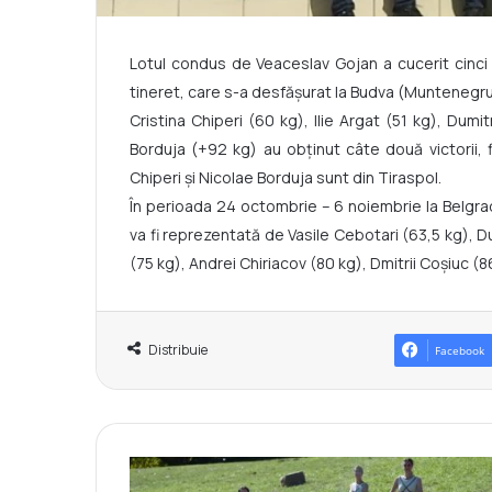
Lotul condus de Veaceslav Gojan a cucerit cinc
tineret, care s-a desfășurat la Budva (Muntenegru
Cristina Chiperi (60 kg), Ilie Argat (51 kg), Dum
Borduja (+92 kg) au obținut câte două victorii, fiin
Chiperi și Nicolae Borduja sunt din Tiraspol.
În perioada 24 octombrie – 6 noiembrie la Belgra
va fi reprezentată de Vasile Cebotari (63,5 kg), D
(75 kg), Andrei Chiriacov (80 kg), Dmitrii Coșiuc (86
Distribuie
Facebook
F
l