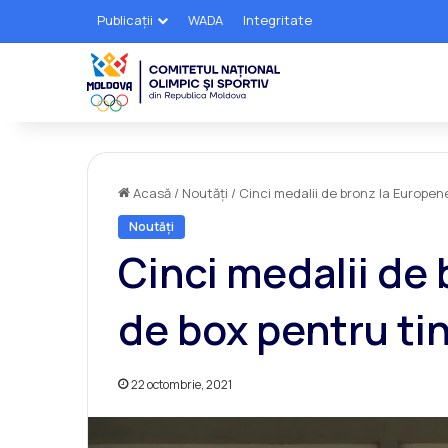
Publicații
WADA
Integritate
Acasă
/
Noutăți
/
Cinci medalii de bronz la Europen
Noutăți
Cinci medalii de
de box pentru ti
22 octombrie, 2021