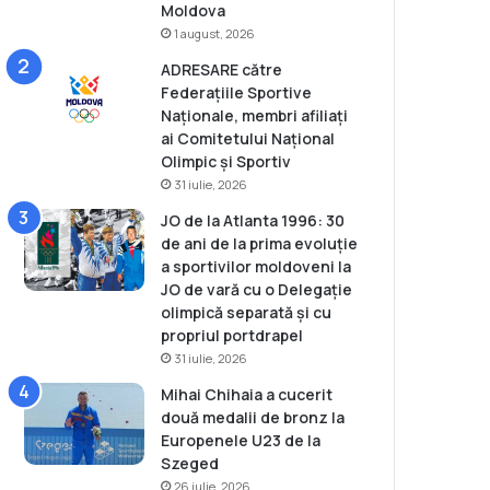
Moldova
1 august, 2026
ADRESARE către
Federațiile Sportive
Naționale, membri afiliați
ai Comitetului Național
Olimpic și Sportiv
31 iulie, 2026
JO de la Atlanta 1996: 30
de ani de la prima evoluție
a sportivilor moldoveni la
JO de vară cu o Delegație
olimpică separată și cu
propriul portdrapel
31 iulie, 2026
Mihai Chihaia a cucerit
două medalii de bronz la
Europenele U23 de la
Szeged
26 iulie, 2026