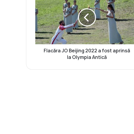
a
c
ă
r
a
J
O
B
Flacăra JO Beijing 2022 a fost aprinsă
e
la Olympia Antică
i
j
i
n
g
2
0
2
2
a
f
o