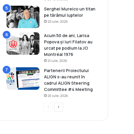
Serghei Mureico un titan
pe tărâmul luptelor
22 iulie, 2026
Acum 50 de ani, Larisa
Popova și Iuri Filatov au
urcat pe podium la JO
Montréal 1976
21 iulie, 2026
Partenerii Proiectului
ALIGN s-au reunit în
cadrul ALIGN Steering
Committee #4 Meeting
20 iulie, 2026
P
P
r
a
e
g
v
i