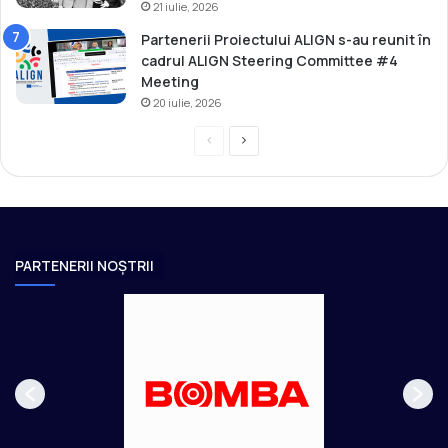
21 iulie, 2026
Partenerii Proiectului ALIGN s-au reunit în
cadrul ALIGN Steering Committee #4
Meeting
20 iulie, 2026
P
P
r
a
e
g
v
i
i
n
PARTENERII NOȘTRII
o
a
u
u
s
r
p
m
a
ă
g
t