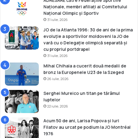
ADRESARE către Federațiile Sportive
C
Naționale, membri afiliați ai Comitetului
e
Național Olimpic și Sportiv
h
31 iulie, 2026
i
a
JO de la Atlanta 1996: 30 de ani de la prima
evoluție a sportivilor moldoveni la JO de
vară cu o Delegație olimpică separată și
cu propriul portdrapel
31 iulie, 2026
Mihai Chihaia a cucerit două medalii de
bronz la Europenele U23 de la Szeged
26 iulie, 2026
Serghei Mureico un titan pe tărâmul
luptelor
22 iulie, 2026
Acum 50 de ani, Larisa Popova și Iuri
Filatov au urcat pe podium la JO Montréal
1976