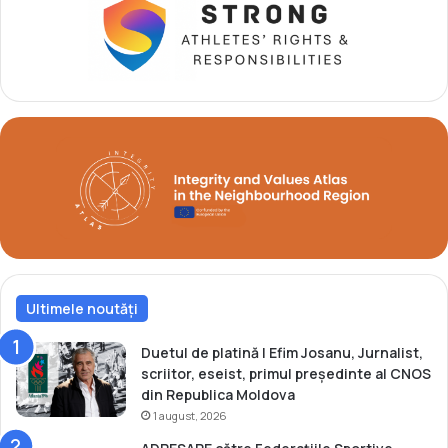
e
m
l
e
a
d
B
a
u
l
c
i
u
i
r
l
e
a
ș
M
t
o
i
n
d
i
Ultimele noutăți
a
l
u
Duetul de platină | Efim Josanu, Jurnalist,
l
scriitor, eseist, primul președinte al CNOS
d
din Republica Moldova
i
1 august, 2026
n