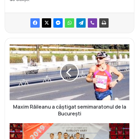
M
a
x
i
m
R
ă
i
l
e
Maxim Răileanu a câștigat semimaratonul de la
a
București
n
u
V
a
i
c