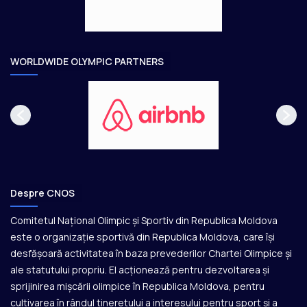
e
o
a
r
e
WORLDWIDE OLYMPIC PARTNERS
Despre CNOS
Comitetul Național Olimpic și Sportiv din Republica Moldova
este o organizație sportivă din Republica Moldova, care își
desfășoară activitatea în baza prevederilor Chartei Olimpice și
ale statutului propriu. El acționează pentru dezvoltarea și
sprijinirea mișcării olimpice în Republica Moldova, pentru
cultivarea în rândul tineretului a interesului pentru sport și a