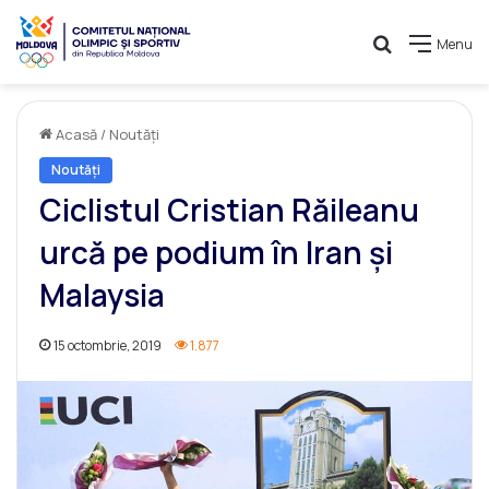
Caută
Menu
Acasă
/
Noutăți
Noutăți
Ciclistul Cristian Răileanu
urcă pe podium în Iran și
Malaysia
15 octombrie, 2019
1.877