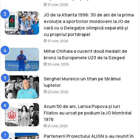
u
31 iulie, 2026
r
r
i
o
JO de la Atlanta 1996: 30 de ani de la prima
t
p
evoluție a sportivilor moldoveni la JO de
y
e
vară cu o Delegație olimpică separată și
A
a
cu propriul portdrapel
t
n
31 iulie, 2026
l
d
Mihai Chihaia a cucerit două medalii de
a
e
bronz la Europenele U23 de la Szeged
s
d
”
26 iulie, 2026
i
c
a
Serghei Mureico un titan pe tărâmul
t
luptelor
i
22 iulie, 2026
n
c
Acum 50 de ani, Larisa Popova și Iuri
l
Filatov au urcat pe podium la JO Montréal
u
1976
z
21 iulie, 2026
i
Partenerii Proiectului ALIGN s-au reunit în
u