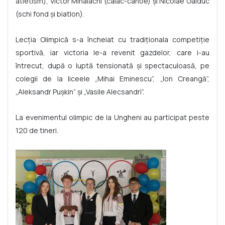
atletism), Victor Mihalachi (caiac-canoe) și Nicolae Gaiduc
(schi fond și biatlon).
Lecția Olimpică s-a încheiat cu tradiționala competiție
sportivă, iar victoria le-a revenit gazdelor, care i-au
întrecut, după o luptă tensionată și spectaculoasă, pe
colegii de la liceele „Mihai Eminescu”, „Ion Creangă”,
„Aleksandr Pușkin” și „Vasile Alecsandri”.
La evenimentul olimpic de la Ungheni au participat peste
120 de tineri.