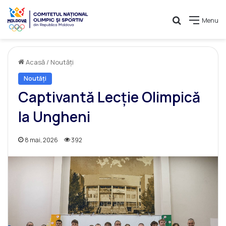
Caută
Menu
Acasă
/
Noutăți
Noutăți
Captivantă Lecție Olimpică
la Ungheni
8 mai, 2026
392