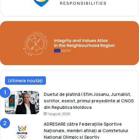
t
n
a
s
r
a
e
r
a
e
p
a
r
u
o
n
i
u
e
i
c
n
t
o
u
u
Ultimele noutăți
l
p
u
r
Duetul de platină | Efim Josanu, Jurnalist,
i
o
scriitor, eseist, primul președinte al CNOS
„
i
din Republica Moldova
I
e
1 august, 2026
n
c
ADRESARE către Federațiile Sportive
t
t
Naționale, membri afiliați ai Comitetului
e
e
Național Olimpic și Sportiv
g