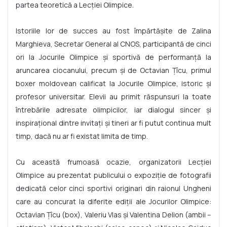
partea teoretică a Lecției Olimpice.
Istoriile lor de succes au fost împărtășite de Zalina
Marghieva, Secretar General al CNOS, participantă de cinci
ori la Jocurile Olimpice și sportivă de performanță la
aruncarea ciocanului, precum și de Octavian Țîcu, primul
boxer moldovean calificat la Jocurile Olimpice, istoric și
profesor universitar. Elevii au primit răspunsuri la toate
întrebările adresate olimpicilor, iar dialogul sincer și
inspirațional dintre invitați și tineri ar fi putut continua mult
timp, dacă nu ar fi existat limita de timp.
Cu această frumoasă ocazie, organizatorii Lecției
Olimpice au prezentat publicului o expoziție de fotografii
dedicată celor cinci sportivi originari din raionul Ungheni
care au concurat la diferite ediții ale Jocurilor Olimpice:
Octavian Țîcu (box), Valeriu Vlas și Valentina Delion (ambii –