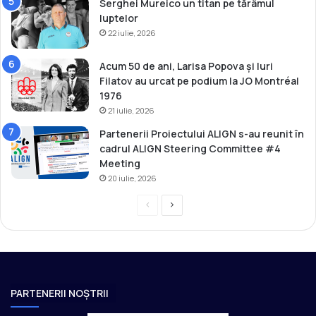
o
Serghei Mureico un titan pe tărâmul
r
luptelor
22 iulie, 2026
Acum 50 de ani, Larisa Popova și Iuri
Filatov au urcat pe podium la JO Montréal
1976
21 iulie, 2026
Partenerii Proiectului ALIGN s-au reunit în
cadrul ALIGN Steering Committee #4
Meeting
20 iulie, 2026
P
P
r
a
e
g
v
i
i
n
PARTENERII NOȘTRII
o
a