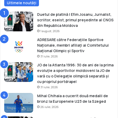
l
Ultimele noutăți
n
d
a
o
u
Duetul de platină | Efim Josanu, Jurnalist,
v
2
scriitor, eseist, primul președinte al CNOS
a
0
din Republica Moldova
1
1 august, 2026
5
ADRESARE către Federațiile Sportive
a
Naționale, membri afiliați ai Comitetului
r
Național Olimpic și Sportiv
e
31 iulie, 2026
v
e
JO de la Atlanta 1996: 30 de ani de la prima
n
evoluție a sportivilor moldoveni la JO de
i
vară cu o Delegație olimpică separată și
t
cu propriul portdrapel
g
31 iulie, 2026
a
Mihai Chihaia a cucerit două medalii de
z
bronz la Europenele U23 de la Szeged
d
26 iulie, 2026
e
l