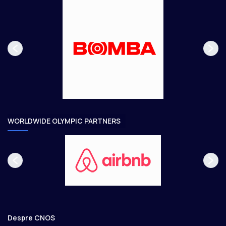
u
u
s
r
p
m
a
ă
g
t
e
o
a
r
e
WORLDWIDE OLYMPIC PARTNERS
Despre CNOS