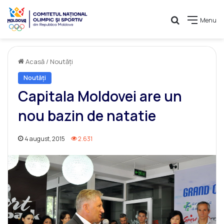
Caută
Menu
Acasă
/
Noutăți
Noutăți
Capitala Moldovei are un
nou bazin de natatie
4 august, 2015
2.631