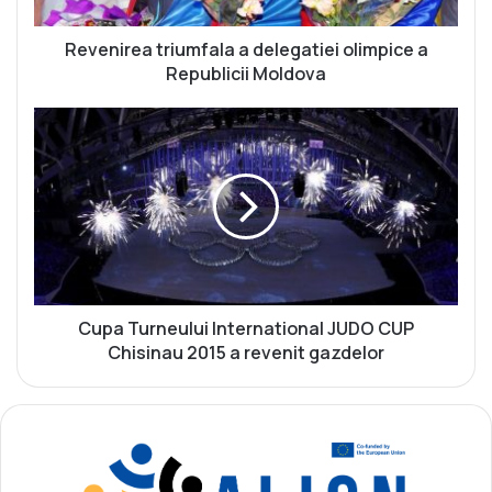
e
a
t
Revenirea triumfala a delegatiei olimpice a
r
Republicii Moldova
i
u
C
m
u
f
p
a
a
l
T
a
u
a
r
d
n
e
e
l
u
Cupa Turneului International JUDO CUP
e
l
Chisinau 2015 a revenit gazdelor
g
u
a
i
t
I
i
n
e
t
i
e