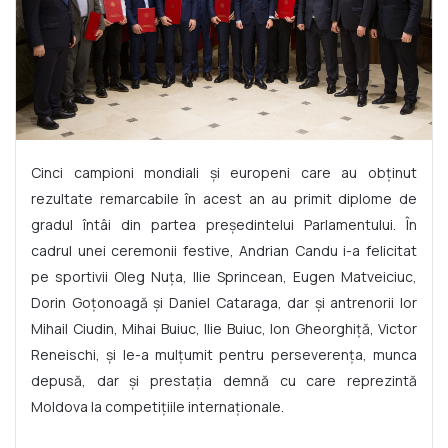
Cinci campioni mondiali și europeni care au obţinut
rezultate remarcabile în acest an au primit diplome de
gradul întâi din partea preşedintelui Parlamentului. În
cadrul unei ceremonii festive, Andrian Candu i-a felicitat
pe sportivii Oleg Nuța, Ilie Sprincean, Eugen Matveiciuc,
Dorin Goțonoagă și Daniel Cataraga, dar și antrenorii lor
Mihail Ciudin, Mihai Buiuc, Ilie Buiuc, Ion Gheorghiță, Victor
Reneischi, şi le-a mulțumit pentru perseverența, munca
depusă, dar și prestația demnă cu care reprezintă
Moldova la competiţiile internaţionale.