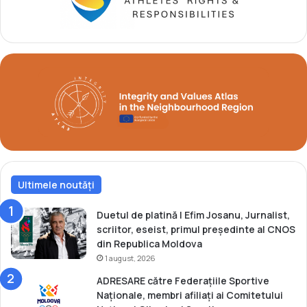
e
c
i
C
a
u
r
p
n
a
ă
M
o
l
d
o
v
e
Ultimele noutăți
i
l
a
Duetul de platină | Efim Josanu, Jurnalist,
b
scriitor, eseist, primul președinte al CNOS
a
din Republica Moldova
s
1 august, 2026
c
ADRESARE către Federațiile Sportive
h
Naționale, membri afiliați ai Comitetului
e