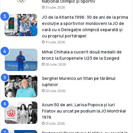
Național Olimpic și Sportiv
t
31 iulie, 2026
JO de la Atlanta 1996: 30 de ani de la prima
evoluție a sportivilor moldoveni la JO de
vară cu o Delegație olimpică separată și
cu propriul portdrapel
31 iulie, 2026
Mihai Chihaia a cucerit două medalii de
bronz la Europenele U23 de la Szeged
26 iulie, 2026
Serghei Mureico un titan pe tărâmul
luptelor
22 iulie, 2026
Acum 50 de ani, Larisa Popova și Iuri
Filatov au urcat pe podium la JO Montréal
1976
21 iulie, 2026