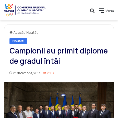
Caută
Menu
Acasă
/
Noutăți
Noutăți
Campionii au primit diplome
de gradul întâi
23 decembrie, 2017
2.104