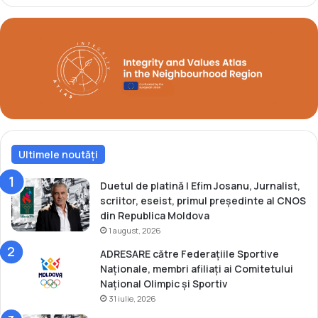
ț
i
o
n
a
l
e
(
V
i
d
Ultimele noutăți
e
o
Duetul de platină | Efim Josanu, Jurnalist,
)
scriitor, eseist, primul președinte al CNOS
din Republica Moldova
1 august, 2026
ADRESARE către Federațiile Sportive
Naționale, membri afiliați ai Comitetului
Național Olimpic și Sportiv
31 iulie, 2026