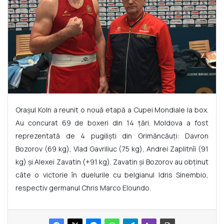
Orașul Koln a reunit o nouă etapă a Cupei Mondiale la box.
Au concurat 69 de boxeri din 14 țări. Moldova a fost
reprezentată de 4 pugiliști din Grimăncăuți: Davron
Bozorov (69 kg), Vlad Gavriliuc (75 kg), Andrei Zaplitnîi (91
kg) și Alexei Zavatin (+91 kg). Zavatin și Bozorov au obținut
câte o victorie în duelurile cu belgianul Idris Sinembio,
respectiv germanul Chris Marco Eloundo.