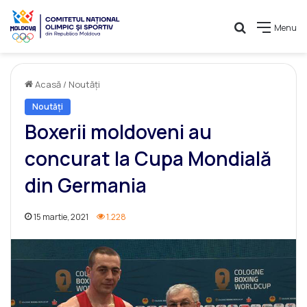
Caută
Menu
Acasă
/
Noutăți
Noutăți
Boxerii moldoveni au
concurat la Cupa Mondială
din Germania
15 martie, 2021
1.228