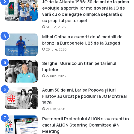
JO de la Atlanta 1996: 30 de ani de la prima
evoluție a sportivilor moldoveni la JO de
vară cu o Delegație olimpică separată și
cu propriul portdrapel
31 iulie, 2026
Mihai Chihaia a cucerit două medalii de
bronz la Europenele U23 de la Szeged
26 iulie, 2026
Serghei Mureico un titan pe tărâmul
luptelor
22 iulie, 2026
Acum 50 de ani, Larisa Popova și Iuri
Filatov au urcat pe podium la JO Montréal
1976
21 iulie, 2026
Partenerii Proiectului ALIGN s-au reunit în
cadrul ALIGN Steering Committee #4
Meeting