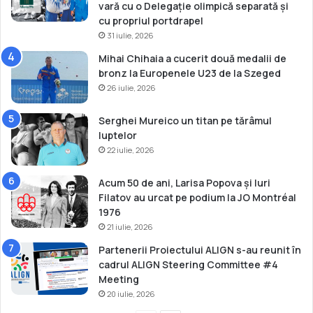
l
vară cu o Delegație olimpică separată și
a
cu propriul portdrapel
h
31 iulie, 2026
a
Mihai Chihaia a cucerit două medalii de
l
bronz la Europenele U23 de la Szeged
t
26 iulie, 2026
e
r
e
Serghei Mureico un titan pe tărâmul
U
luptelor
1
22 iulie, 2026
7
Acum 50 de ani, Larisa Popova și Iuri
Filatov au urcat pe podium la JO Montréal
1976
21 iulie, 2026
Partenerii Proiectului ALIGN s-au reunit în
cadrul ALIGN Steering Committee #4
Meeting
20 iulie, 2026