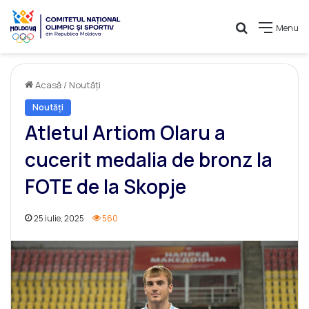
Caută
Menu
Acasă
/
Noutăți
Noutăți
Atletul Artiom Olaru a
cucerit medalia de bronz la
FOTE de la Skopje
25 iulie, 2025
560