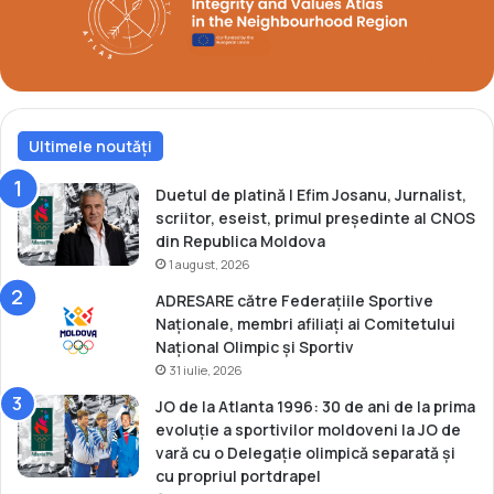
c
J
u
o
r
c
i
u
l
r
o
i
r
Ultimele noutăți
l
O
o
l
r
Duetul de platină | Efim Josanu, Jurnalist,
i
O
scriitor, eseist, primul președinte al CNOS
m
l
din Republica Moldova
p
i
1 august, 2026
i
m
ADRESARE către Federațiile Sportive
c
p
Naționale, membri afiliați ai Comitetului
e
i
Național Olimpic și Sportiv
d
c
31 iulie, 2026
e
e
l
d
JO de la Atlanta 1996: 30 de ani de la prima
a
e
evoluție a sportivilor moldoveni la JO de
P
l
vară cu o Delegație olimpică separată și
a
a
cu propriul portdrapel
r