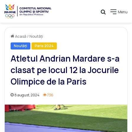
Caută
Menu
Acasă
/
Noutăți
Noutăți
Paris 2024
Atletul Andrian Mardare s-a
clasat pe locul 12 la Jocurile
Olimpice de la Paris
8 august, 2024
736