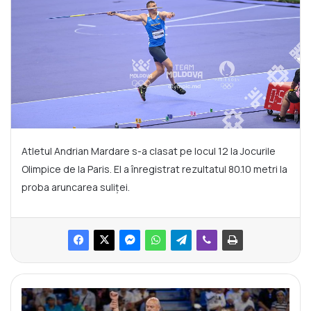
Atletul Andrian Mardare s-a clasat pe locul 12 la Jocurile
Olimpice de la Paris. El a înregistrat rezultatul 80.10 metri la
proba aruncarea suliței.
A
n