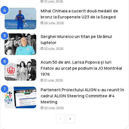
P
31 iulie, 2026
i
a
Mihai Chihaia a cucerit două medalii de
s
r
bronz la Europenele U23 de la Szeged
i
26 iulie, 2026
s
!
Serghei Mureico un titan pe tărâmul
luptelor
22 iulie, 2026
Acum 50 de ani, Larisa Popova și Iuri
Filatov au urcat pe podium la JO Montréal
1976
21 iulie, 2026
Partenerii Proiectului ALIGN s-au reunit în
cadrul ALIGN Steering Committee #4
Meeting
20 iulie, 2026
P
P
r
a