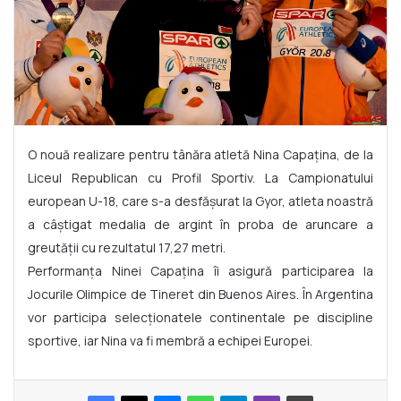
O nouă realizare pentru tânăra atletă Nina Capaţina, de la
Liceul Republican cu Profil Sportiv. La Campionatului
european U-18, care s-a desfăşurat la Gyor, atleta noastră
a câştigat medalia de argint în proba de aruncare a
greutăţii cu rezultatul 17,27 metri.
Performanţa Ninei Capaţina îi asigură participarea la
Jocurile Olimpice de Tineret din Buenos Aires. În Argentina
vor participa selecţionatele continentale pe discipline
sportive, iar Nina va fi membră a echipei Europei.