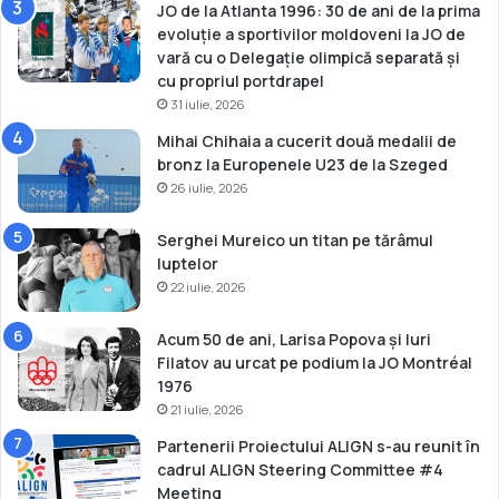
JO de la Atlanta 1996: 30 de ani de la prima
evoluție a sportivilor moldoveni la JO de
vară cu o Delegație olimpică separată și
cu propriul portdrapel
31 iulie, 2026
Mihai Chihaia a cucerit două medalii de
bronz la Europenele U23 de la Szeged
26 iulie, 2026
Serghei Mureico un titan pe tărâmul
luptelor
22 iulie, 2026
Acum 50 de ani, Larisa Popova și Iuri
Filatov au urcat pe podium la JO Montréal
1976
21 iulie, 2026
Partenerii Proiectului ALIGN s-au reunit în
cadrul ALIGN Steering Committee #4
Meeting