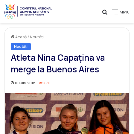
Caută
Menu
Acasă
/
Noutăți
Noutăți
Atleta Nina Capațina va
merge la Buenos Aires
10 iulie, 2018
3.701