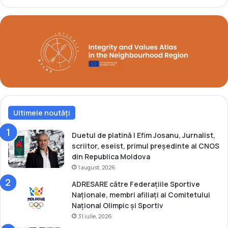
m
e
p
r
i
i
c
o
e
c
d
a
e
z
t
i
i
o
n
n
e
Ultimele noutăți
a
r
l
e
Duetul de platină | Efim Josanu, Jurnalist,
t
scriitor, eseist, primul președinte al CNOS
din Republica Moldova
1 august, 2026
ADRESARE către Federațiile Sportive
Naționale, membri afiliați ai Comitetului
Național Olimpic și Sportiv
31 iulie, 2026