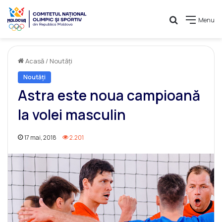
Caută
Menu
Acasă
/
Noutăți
Noutăți
Astra este noua campioană
la volei masculin
17 mai, 2018
2.201