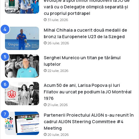
evoluție a sportivilor moldoveni la JO de
i
vară cu o Delegație olimpică separată și
cu propriul portdrapel
31 iulie, 2026
Mihai Chihaia a cucerit două medalii de
bronz la Europenele U23 de la Szeged
26 iulie, 2026
Serghei Mureico un titan pe tărâmul
luptelor
22 iulie, 2026
Acum 50 de ani, Larisa Popova și Iuri
Filatov au urcat pe podium la JO Montréal
1976
21 iulie, 2026
Partenerii Proiectului ALIGN s-au reunit în
cadrul ALIGN Steering Committee #4
Meeting
20 iulie, 2026