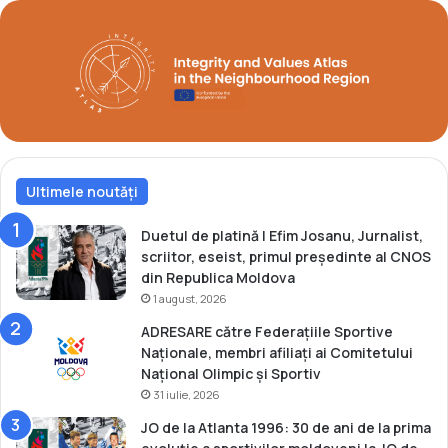
e
i
l
n
e
e
d
l
e
a
c
E
a
u
d
r
e
o
ț
Ultimele noutăți
p
i
e
n
Duetul de platină | Efim Josanu, Jurnalist,
e
scriitor, eseist, primul președinte al CNOS
l
din Republica Moldova
e
1 august, 2026
d
ADRESARE către Federațiile Sportive
e
Naționale, membri afiliați ai Comitetului
c
Național Olimpic și Sportiv
a
31 iulie, 2026
d
e
JO de la Atlanta 1996: 30 de ani de la prima
ț