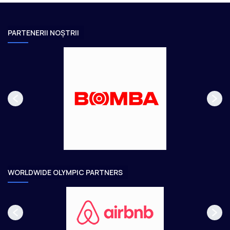
v
i
i
n
PARTENERII NOȘTRII
o
a
u
u
s
r
p
m
a
ă
g
t
e
o
a
r
e
WORLDWIDE OLYMPIC PARTNERS