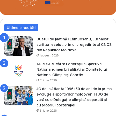
u
e
l
j
l
u
a
d
s
o
Ultimele noutăți
e
m
i
Duetul de platină | Efim Josanu, Jurnalist,
m
scriitor, eseist, primul președinte al CNOS
a
din Republica Moldova
r
1 august, 2026
a
ADRESARE către Federațiile Sportive
t
Naționale, membri afiliați ai Comitetului
o
Național Olimpic și Sportiv
n
31 iulie, 2026
u
l
JO de la Atlanta 1996: 30 de ani de la prima
d
evoluție a sportivilor moldoveni la JO de
e
vară cu o Delegație olimpică separată și
l
cu propriul portdrapel
a
31 iulie, 2026
B