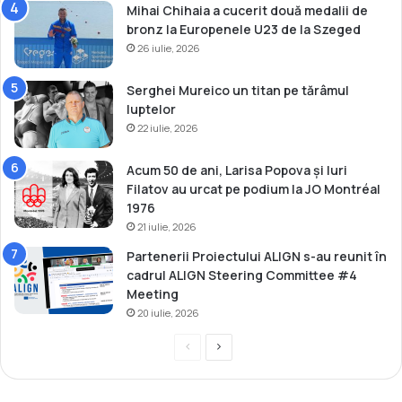
Mihai Chihaia a cucerit două medalii de
u
bronz la Europenele U23 de la Szeged
c
26 iulie, 2026
u
r
e
Serghei Mureico un titan pe tărâmul
ș
luptelor
t
22 iulie, 2026
i
Acum 50 de ani, Larisa Popova și Iuri
Filatov au urcat pe podium la JO Montréal
1976
21 iulie, 2026
Partenerii Proiectului ALIGN s-au reunit în
cadrul ALIGN Steering Committee #4
Meeting
20 iulie, 2026
P
P
r
a
e
g