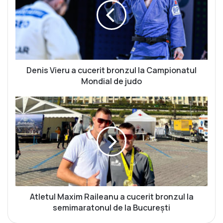
i
s
V
i
e
r
u
Denis Vieru a cucerit bronzul la Campionatul
a
Mondial de judo
c
u
A
c
t
e
l
r
e
i
t
t
u
b
l
r
M
o
a
n
x
Atletul Maxim Raileanu a cucerit bronzul la
z
i
semimaratonul de la București
u
m