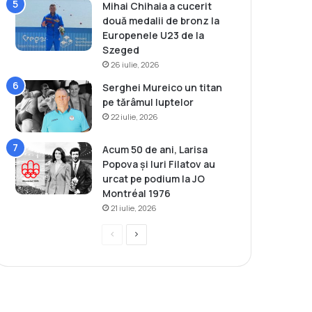
Mihai Chihaia a cucerit
două medalii de bronz la
Europenele U23 de la
Szeged
26 iulie, 2026
Serghei Mureico un titan
pe tărâmul luptelor
22 iulie, 2026
Acum 50 de ani, Larisa
Popova și Iuri Filatov au
urcat pe podium la JO
Montréal 1976
21 iulie, 2026
P
P
r
a
e
g
v
i