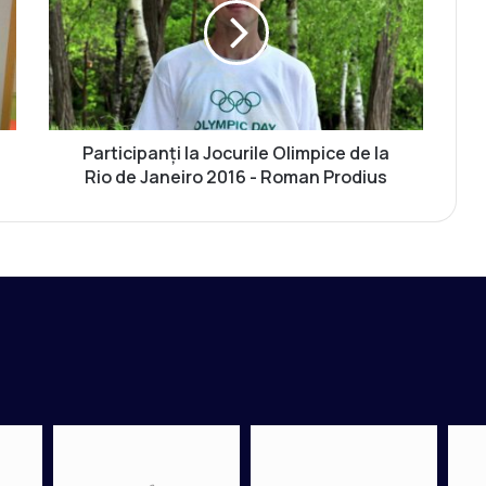
t
i
c
i
p
a
n
Participanți la Jocurile Olimpice de la
ț
Rio de Janeiro 2016 - Roman Prodius
i
l
a
J
o
c
u
r
i
l
e
O
l