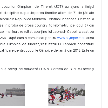
a Jocurilor Olimpice de Tineret (JOT) au ajuns la finișul
 discipline cu participarea tinerilor atleți din 71 de țări ale
 schiorul din Republica Moldova Cristian Bocancea. Cristian a
se în proba de cross country, 10 kilometri, pe locul 37 din
l mai înalt rezultat aparține lui Leonadr Cepoi, clasat pe
.37.236. După cum a comunicat pentru
www.olympic.md
Larisa
rile Olimpice de tineret,”rezultatul lui Leonadr constituie
alificare pentru Jocurile Olimpice de iarnă din 2018. Este un
două poziții se situează SUA și Coreea de Sud, cu același