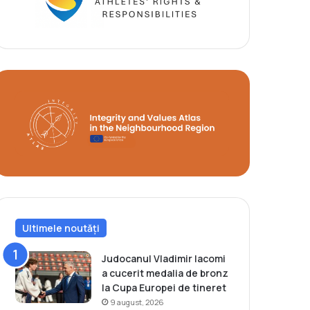
Ultimele noutăți
Judocanul Vladimir Iacomi
a cucerit medalia de bronz
la Cupa Europei de tineret
9 august, 2026