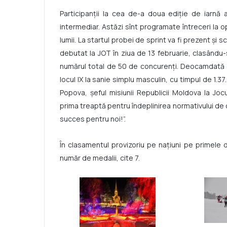
Participanții la cea de-a doua ediție de iarnă 
intermediar. Astăzi sînt programate întreceri la opt
lumii. La startul probei de sprint va fi prezent și
debutat la JOT în ziua de 13 februarie, clasându-
numărul total de 50 de concurenți. Deocamdată ce
locul IX la sanie simplu masculin, cu timpul de 1
Popova, șeful misiunii Republicii Moldova la Jocu
prima treaptă pentru îndeplinirea normativului de c
succes pentru noi!”.
În clasamentul provizoriu pe națiuni pe primele 
număr de medalii, cite 7.