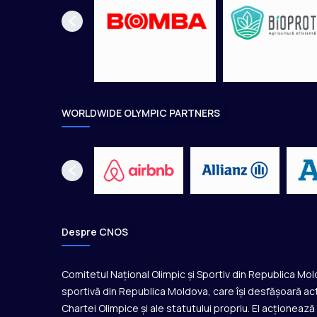
z
i
ț
i
a
9
!
WORLDWIDE OLYMPIC PARTNERS
Despre CNOS
Comitetul Național Olimpic și Sportiv din Republica Mo
sportivă din Republica Moldova, care își desfășoară act
Chartei Olimpice și ale statutului propriu. El acționeaz