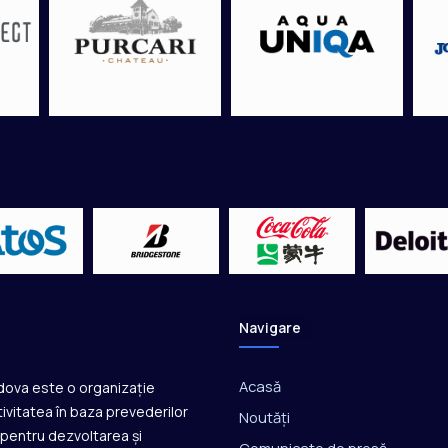
i
m
p
i
c
e
d
e
l
a
R
i
o
d
e
J
Navigare
a
n
e
Acasă
ldova este o organizație
i
ivitatea în baza prevederilor
Noutăți
r
ă pentru dezvoltarea și
o