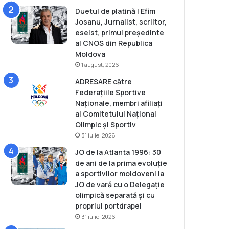
Duetul de platină | Efim
Josanu, Jurnalist, scriitor,
eseist, primul președinte
al CNOS din Republica
Moldova
1 august, 2026
ADRESARE către
Federațiile Sportive
Naționale, membri afiliați
ai Comitetului Național
Olimpic și Sportiv
31 iulie, 2026
JO de la Atlanta 1996: 30
de ani de la prima evoluție
a sportivilor moldoveni la
JO de vară cu o Delegație
olimpică separată și cu
propriul portdrapel
31 iulie, 2026