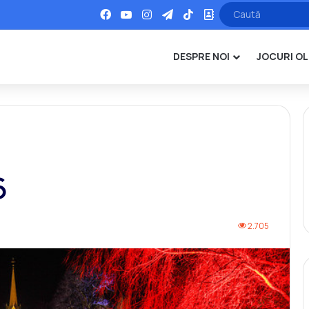
Facebook
YouTube
Instagram
Telegram
TikTok
Office
DESPRE NOI
JOCURI OL
6
2.705