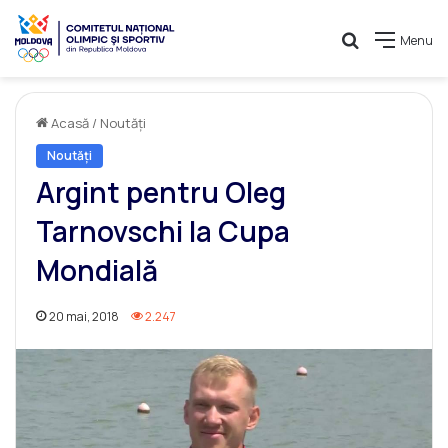
Caută
Menu
Acasă
/
Noutăți
Noutăți
Argint pentru Oleg
Tarnovschi la Cupa
Mondială
20 mai, 2018
2.247