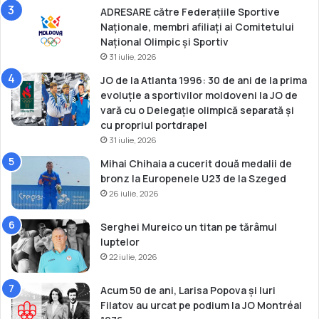
ADRESARE către Federațiile Sportive
Naționale, membri afiliați ai Comitetului
Național Olimpic și Sportiv
31 iulie, 2026
JO de la Atlanta 1996: 30 de ani de la prima
evoluție a sportivilor moldoveni la JO de
vară cu o Delegație olimpică separată și
cu propriul portdrapel
31 iulie, 2026
Mihai Chihaia a cucerit două medalii de
bronz la Europenele U23 de la Szeged
26 iulie, 2026
Serghei Mureico un titan pe tărâmul
luptelor
22 iulie, 2026
Acum 50 de ani, Larisa Popova și Iuri
Filatov au urcat pe podium la JO Montréal