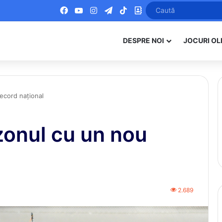
Facebook
YouTube
Instagram
Telegram
TikTok
Office
DESPRE NOI
JOCURI OL
ecord naţional
zonul cu un nou
2.689