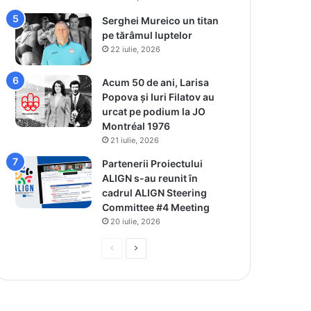
Serghei Mureico un titan
pe tărâmul luptelor
22 iulie, 2026
Acum 50 de ani, Larisa
Popova și Iuri Filatov au
urcat pe podium la JO
Montréal 1976
21 iulie, 2026
Partenerii Proiectului
ALIGN s-au reunit în
cadrul ALIGN Steering
Committee #4 Meeting
20 iulie, 2026
P
P
r
a
e
g
v
i