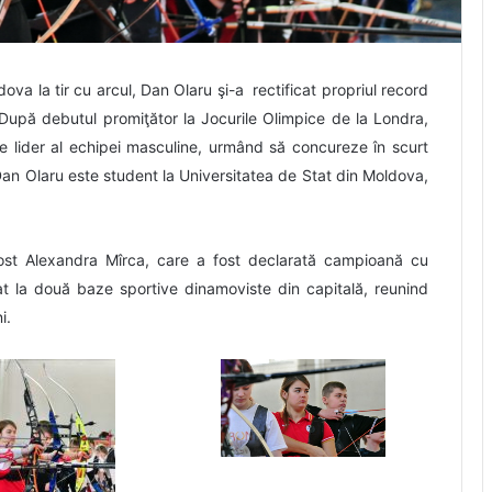
dova la tir cu arcul, Dan Olaru şi-a rectificat propriul record
upă debutul promiţător la Jocurile Olimpice de la Londra,
ie lider al echipei masculine, urmând să concureze în scurt
Dan Olaru este student la Universitatea de Stat din Moldova,
 fost Alexandra Mîrca, care a fost declarată campioană cu
at la două baze sportive dinamoviste din capitală, reunind
i.