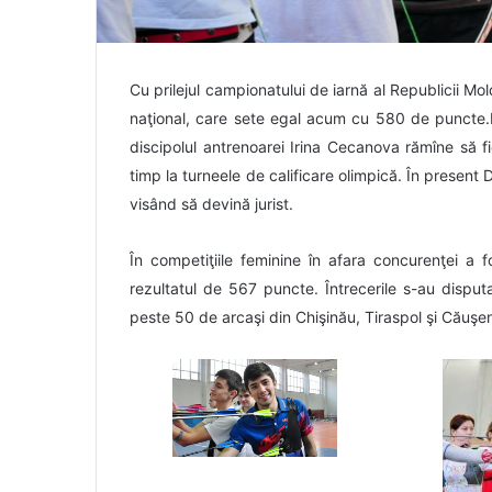
Cu prilejul campionatului de iarnă al Republicii Mol
naţional, care sete egal acum cu 580 de puncte.D
discipolul antrenoarei Irina Cecanova rămîne să f
timp la turneele de calificare olimpică.
În present 
visând să devină jurist.
În competiţiile feminine în afara concurenţei a
rezultatul de 567 puncte. Întrecerile s-au disput
peste 50 de arcaşi din Chişinău, Tiraspol şi Căuşen