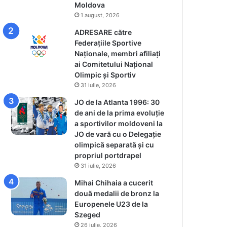
Moldova
1 august, 2026
ADRESARE către
Federațiile Sportive
Naționale, membri afiliați
ai Comitetului Național
Olimpic și Sportiv
31 iulie, 2026
JO de la Atlanta 1996: 30
de ani de la prima evoluție
a sportivilor moldoveni la
JO de vară cu o Delegație
olimpică separată și cu
propriul portdrapel
31 iulie, 2026
Mihai Chihaia a cucerit
două medalii de bronz la
Europenele U23 de la
Szeged
26 iulie, 2026