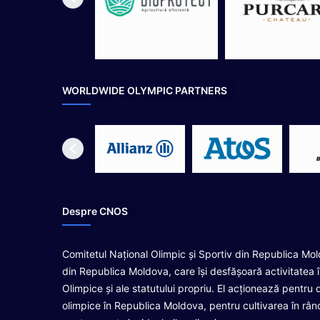
î
n
c
e
p
u
WORLDWIDE OLYMPIC PARTNERS
t
d
e
s
e
z
o
n
Despre CNOS
2
0
1
Comitetul Național Olimpic și Sportiv din Republica Mol
6
din Republica Moldova, care își desfășoară activitatea 
Olimpice și ale statutului propriu. El acționează pentru d
olimpice în Republica Moldova, pentru cultivarea în rându