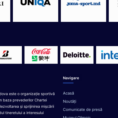
u
r
n
e
u
l
I
n
t
e
r
n
a
ț
Navigare
i
o
n
Acasă
dova este o organizație sportivă
a
în baza prevederilor Chartei
Noutăți
l
ezvoltarea și sprijinirea mișcării
d
Comunicate de presă
l tineretului a interesului
i
Muzeul Olimpic