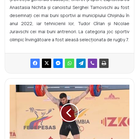
Anastasia Nichita și canoistul Serghei Tarnovschi au fost
desemnați cei mai buni sportivi ai municipiului Chișinău în
anul 2022, iar tehnicienii lor, Tudor Cîrlan și Nicolae
Juravschi cei mai buni antrenori. La categoria joc sportiv
olimpic învingătoare a fost aleasă selecționata de rugby 7.
H
a
l
t
e
r
o
f