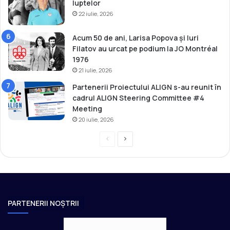
r
luptelor
a
22 iulie, 2026
l
i
Acum 50 de ani, Larisa Popova și Iuri
a
Filatov au urcat pe podium la JO Montréal
1976
21 iulie, 2026
Partenerii Proiectului ALIGN s-au reunit în
cadrul ALIGN Steering Committee #4
Meeting
20 iulie, 2026
P
P
r
a
e
g
v
i
i
n
PARTENERII NOȘTRII
o
a
u
u