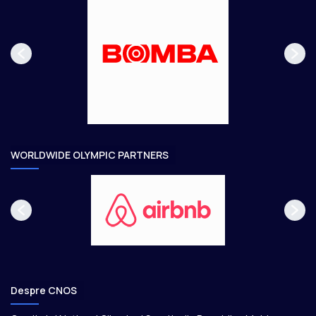
s
r
p
m
a
ă
g
t
e
o
a
r
e
WORLDWIDE OLYMPIC PARTNERS
Despre CNOS