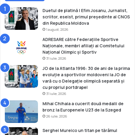
o
r
l
a
Duetul de platină | Efim Josanu, Jurnalist,
u
t
scriitor, eseist, primul președinte al CNOS
m
l
din Republica Moldova
b
a
1 august, 2026
i
M
ADRESARE către Federațiile Sportive
a
o
Naționale, membri afiliați ai Comitetului
n
Național Olimpic și Sportiv
d
31 iulie, 2026
i
a
JO de la Atlanta 1996: 30 de ani de la prima
l
evoluție a sportivilor moldoveni la JO de
u
vară cu o Delegație olimpică separată și
l
cu propriul portdrapel
d
31 iulie, 2026
i
Mihai Chihaia a cucerit două medalii de
n
bronz la Europenele U23 de la Szeged
A
26 iulie, 2026
u
s
t
Serghei Mureico un titan pe tărâmul