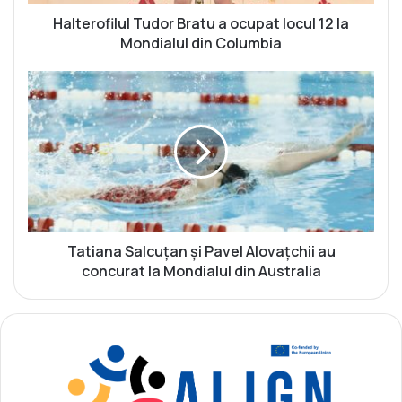
i
l
Halterofilul Tudor Bratu a ocupat locul 12 la
u
Mondialul din Columbia
l
T
T
u
a
d
t
o
i
r
a
B
n
r
a
a
S
t
a
u
l
Tatiana Salcuțan și Pavel Alovațchii au
a
c
concurat la Mondialul din Australia
o
u
c
ț
u
a
p
n
a
ș
t
i
l
P