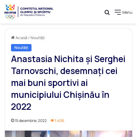
Caută
Menu
Acasă
/
Noutăți
Noutăți
Anastasia Nichita și Serghei
Tarnovschi, desemnați cei
mai buni sportivi ai
municipiului Chișinău în
2022
15 decembrie, 2022
1.406