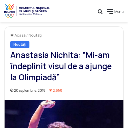
Caută
Menu
Acasă
/
Noutăți
Noutăți
Anastasia Nichita: ”Mi-am
îndeplinit visul de a ajunge
la Olimpiadă”
20 septembrie, 2019
2.658