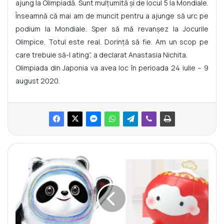
ajung la Olimpiadă. Sunt mulțumită și de locul 5 la Mondiale.
Înseamnă că mai am de muncit pentru a ajunge să urc pe
podium la Mondiale. Sper să mă revanșez la Jocurile
Olimpice. Totul este real. Dorință să fie. Am un scop pe
care trebuie să-l ating”, a declarat Anastasia Nichita.
Olimpiada din Japonia va avea loc în perioada 24 iulie – 9
august 2020.
U
r
s
u
l
e
ț