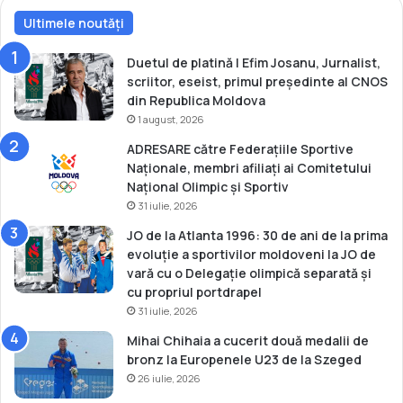
d
a
e
Ultimele noutăți
l
l
u
a
l
Duetul de platină | Efim Josanu, Jurnalist,
B
d
scriitor, eseist, primul președinte al CNOS
e
i
din Republica Moldova
i
n
1 august, 2026
j
K
ADRESARE către Federațiile Sportive
i
a
Naționale, membri afiliați ai Comitetului
n
z
Național Olimpic și Sportiv
g
a
31 iulie, 2026
d
h
i
s
JO de la Atlanta 1996: 30 de ani de la prima
n
t
evoluție a sportivilor moldoveni la JO de
2
a
vară cu o Delegație olimpică separată și
0
n
cu propriul portdrapel
2
31 iulie, 2026
2
Mihai Chihaia a cucerit două medalii de
bronz la Europenele U23 de la Szeged
26 iulie, 2026