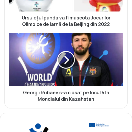
u
l
p
Ursulețul panda va fi mascota Jocurilor
a
Olimpice de iarnă de la Beijing din 2022
n
d
G
a
e
v
o
a
r
f
g
i
i
m
i
a
R
s
u
c
b
Georgii Rubaev s-a clasat pe locul 5 la
o
a
Mondialul din Kazahstan
t
e
a
v
J
s
o
-
c
a