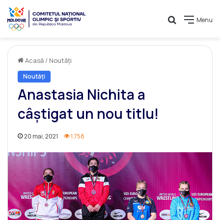
Caută
Menu
Acasă
/
Noutăți
Noutăți
Anastasia Nichita a
câștigat un nou titlu!
20 mai, 2021
1.758