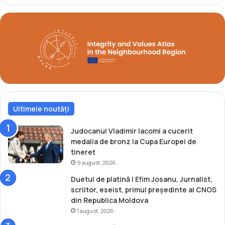
z
t
i
l
t
a
ă
J
l
o
a
c
C
u
N
r
O
i
S
l
Ultimele noutăți
e
O
l
Judocanul Vladimir Iacomi a cucerit
i
medalia de bronz la Cupa Europei de
m
tineret
p
9 august, 2026
i
Duetul de platină | Efim Josanu, Jurnalist,
c
scriitor, eseist, primul președinte al CNOS
e
din Republica Moldova
!
1 august, 2026