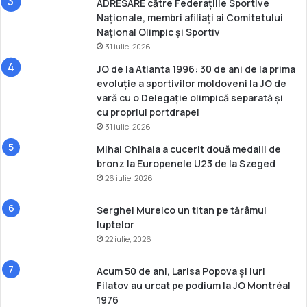
ADRESARE către Federațiile Sportive
Naționale, membri afiliați ai Comitetului
Național Olimpic și Sportiv
31 iulie, 2026
JO de la Atlanta 1996: 30 de ani de la prima
evoluție a sportivilor moldoveni la JO de
vară cu o Delegație olimpică separată și
cu propriul portdrapel
31 iulie, 2026
Mihai Chihaia a cucerit două medalii de
bronz la Europenele U23 de la Szeged
26 iulie, 2026
Serghei Mureico un titan pe tărâmul
luptelor
22 iulie, 2026
Acum 50 de ani, Larisa Popova și Iuri
Filatov au urcat pe podium la JO Montréal
1976