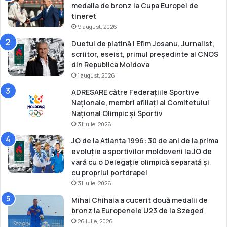
i
medalia de bronz la Cupa Europei de
f
tineret
i
9 august, 2026
c
Duetul de platină | Efim Josanu, Jurnalist,
a
scriitor, eseist, primul președinte al CNOS
r
din Republica Moldova
e
1 august, 2026
p
e
ADRESARE către Federațiile Sportive
n
Naționale, membri afiliați ai Comitetului
t
Național Olimpic și Sportiv
r
31 iulie, 2026
u
JO de la Atlanta 1996: 30 de ani de la prima
c
evoluție a sportivilor moldoveni la JO de
a
vară cu o Delegație olimpică separată și
n
cu propriul portdrapel
d
31 iulie, 2026
i
d
Mihai Chihaia a cucerit două medalii de
a
bronz la Europenele U23 de la Szeged
ț
26 iulie, 2026