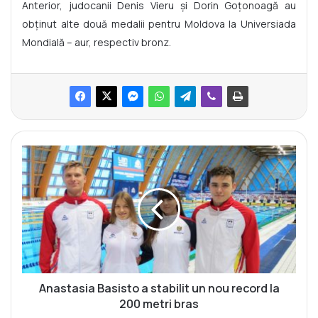
Anterior, judocanii Denis Vieru și Dorin Goţonoagă au
obținut alte două medalii pentru Moldova la Universiada
Mondială – aur, respectiv bronz.
A
n
a
s
t
a
s
i
a
B
Anastasia Basisto a stabilit un nou record la
a
200 metri bras
s