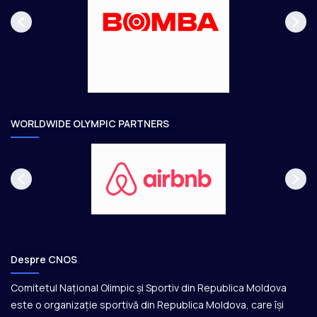
p
m
K
a
ă
Y
O
g
t
2
e
o
0
a
2
0
r
e
WORLDWIDE OLYMPIC PARTNERS
Despre CNOS
Comitetul Național Olimpic și Sportiv din Republica Moldova
este o organizație sportivă din Republica Moldova, care își