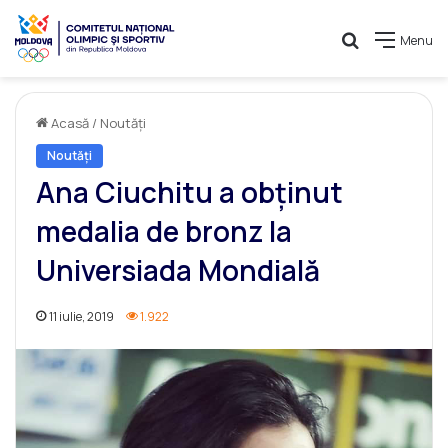
Caută
Menu
Acasă
/
Noutăți
Noutăți
Ana Ciuchitu a obținut
medalia de bronz la
Universiada Mondială
11 iulie, 2019
1.922