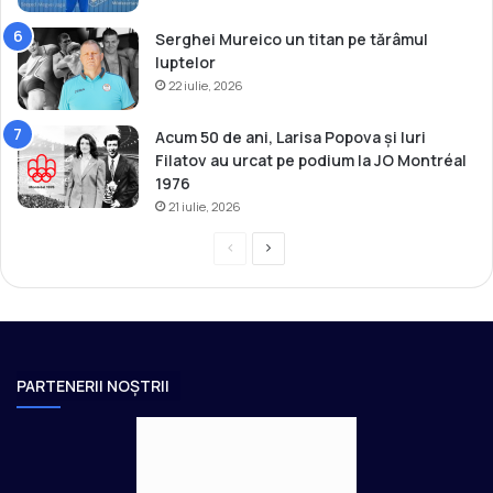
i
i
Serghei Mureico un titan pe tărâmul
l
luptelor
a
22 iulie, 2026
J
o
Acum 50 de ani, Larisa Popova și Iuri
c
Filatov au urcat pe podium la JO Montréal
u
1976
r
21 iulie, 2026
i
l
P
P
e
O
r
a
l
e
g
i
v
i
m
p
i
n
PARTENERII NOȘTRII
i
o
a
c
u
u
e
T
s
r
O