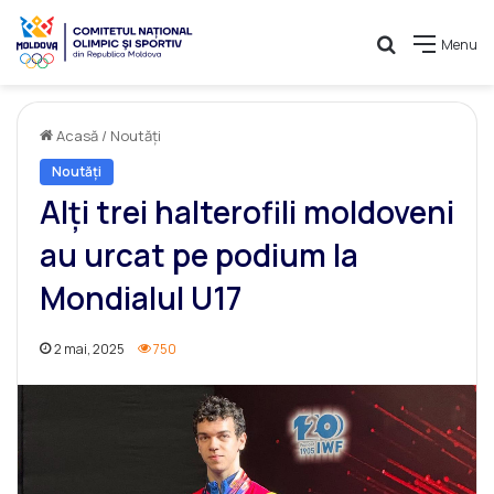
Caută
Menu
Acasă
/
Noutăți
Noutăți
Alți trei halterofili moldoveni
au urcat pe podium la
Mondialul U17
2 mai, 2025
750