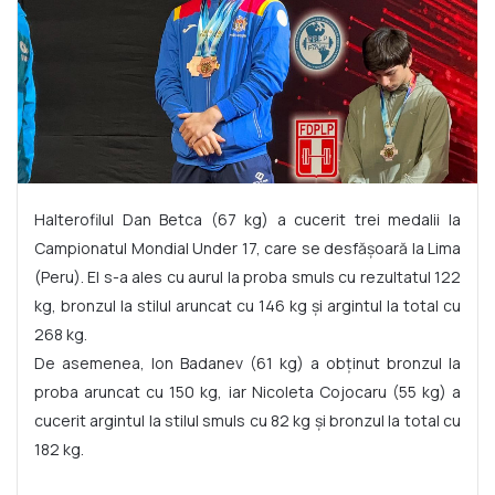
Halterofilul Dan Betca (67 kg) a cucerit trei medalii la
Campionatul Mondial Under 17, care se desfășoară la Lima
(Peru). El s-a ales cu aurul la proba smuls cu rezultatul 122
kg, bronzul la stilul aruncat cu 146 kg și argintul la total cu
268 kg.
De asemenea, Ion Badanev (61 kg) a obținut bronzul la
proba aruncat cu 150 kg, iar Nicoleta Cojocaru (55 kg) a
cucerit argintul la stilul smuls cu 82 kg și bronzul la total cu
182 kg.