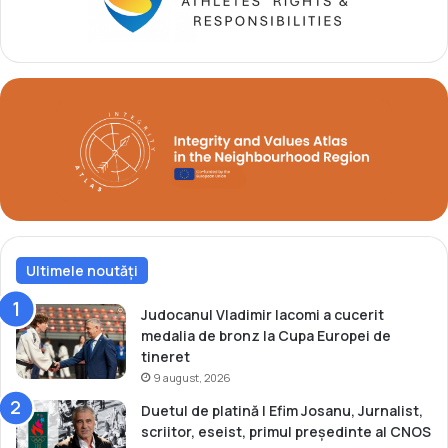
n
ș
m
i
o
A
n
l
d
e
i
x
a
a
l
n
U
d
1
r
7
i
n
Ultimele noutăți
a
C
i
Judocanul Vladimir Iacomi a cucerit
u
medalia de bronz la Cupa Europei de
b
tineret
o
9 august, 2026
t
Duetul de platină | Efim Josanu, Jurnalist,
a
scriitor, eseist, primul președinte al CNOS
r