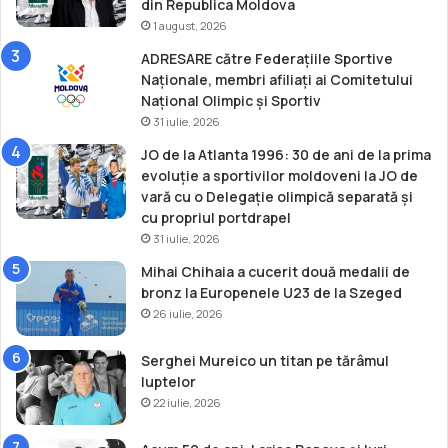
din Republica Moldova
u
1 august, 2026
a
u
ADRESARE către Federațiile Sportive
u
Naționale, membri afiliați ai Comitetului
r
Național Olimpic și Sportiv
c
31 iulie, 2026
a
JO de la Atlanta 1996: 30 de ani de la prima
t
evoluție a sportivilor moldoveni la JO de
p
vară cu o Delegație olimpică separată și
e
cu propriul portdrapel
p
31 iulie, 2026
o
d
Mihai Chihaia a cucerit două medalii de
i
bronz la Europenele U23 de la Szeged
u
26 iulie, 2026
m
l
Serghei Mureico un titan pe tărâmul
a
luptelor
M
22 iulie, 2026
o
n