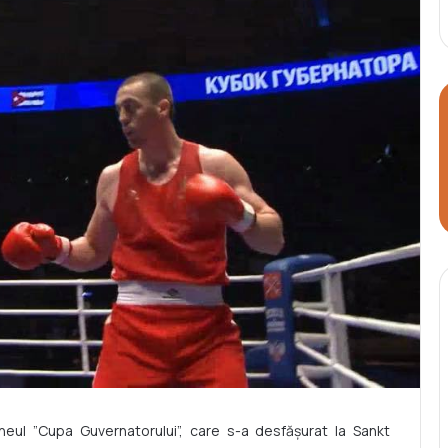
rneul ”Cupa Guvernatorului”, care s-a desfășurat la Sankt