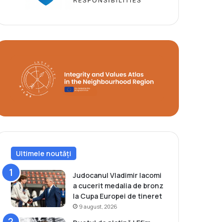
Ultimele noutăți
Judocanul Vladimir Iacomi
a cucerit medalia de bronz
la Cupa Europei de tineret
9 august, 2026