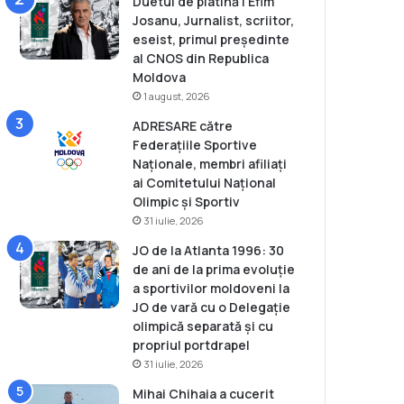
Duetul de platină | Efim
Josanu, Jurnalist, scriitor,
eseist, primul președinte
al CNOS din Republica
Moldova
1 august, 2026
ADRESARE către
Federațiile Sportive
Naționale, membri afiliați
ai Comitetului Național
Olimpic și Sportiv
31 iulie, 2026
JO de la Atlanta 1996: 30
de ani de la prima evoluție
a sportivilor moldoveni la
JO de vară cu o Delegație
olimpică separată și cu
propriul portdrapel
31 iulie, 2026
Mihai Chihaia a cucerit