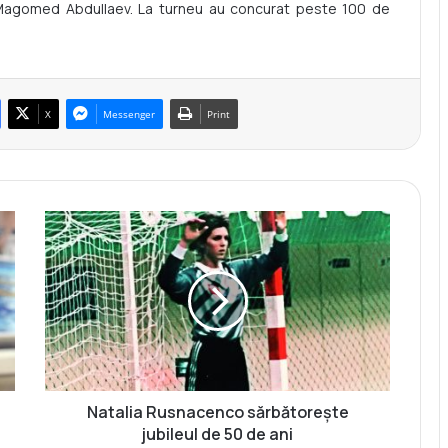
ul Magomed Abdullaev. La turneu au concurat peste 100 de
X
Messenger
Print
N
a
t
a
l
i
a
R
u
s
Natalia Rusnacenco sărbătorește
n
jubileul de 50 de ani