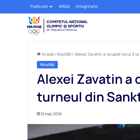
Publicații
WADA
Integritate
Acasă
/
Noutăți
/
Alexei Zavatin a ocupat locul 2 l
Noutăți
Alexei Zavatin a 
turneul din Sank
12 mai, 2019