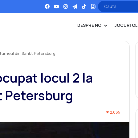
Facebook
YouTube
Instagram
Telegram
TikTok
Office
DESPRE NOI
JOCURI OL
a turneul din Sankt Petersburg
ocupat locul 2 la
t Petersburg
2.065