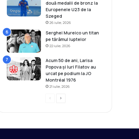
două medalii de bronz la
Europenele U23 de la
Szeged
26 iulie, 2026
Serghei Mureico un titan
pe tărâmul luptelor
22 iulie, 2026
Acum 50 de ani, Larisa
Popova și Iuri Filatov au
urcat pe podium la JO
Montréal 1976
21 iulie, 2026
P
P
r
a
e
g
v
i
i
n