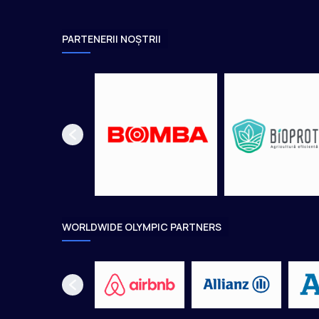
n
ă
PARTENERII NOȘTRII
a
R
o
m
â
n
i
e
i
WORLDWIDE OLYMPIC PARTNERS