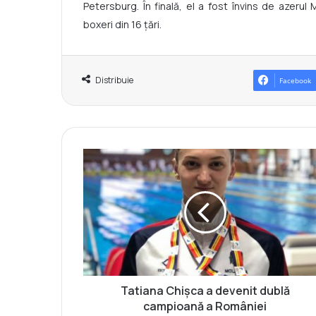
Petersburg. În finală, el a fost învins de azer
boxeri din 16 țări.
Distribuie
Facebook
T
a
t
i
a
n
a
C
h
i
Tatiana Chișca a devenit dublă
ș
campioană a României