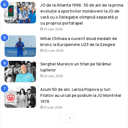
o
JO de la Atlanta 1996: 30 de ani de la prima
n
evoluție a sportivilor moldoveni la JO de
a
vară cu o Delegație olimpică separată și
t
cu propriul portdrapel
u
31 iulie, 2026
l
E
Mihai Chihaia a cucerit două medalii de
u
bronz la Europenele U23 de la Szeged
r
26 iulie, 2026
o
p
Serghei Mureico un titan pe tărâmul
e
luptelor
a
22 iulie, 2026
n
U
Acum 50 de ani, Larisa Popova și Iuri
2
Filatov au urcat pe podium la JO Montréal
0
1976
21 iulie, 2026
P
P
r
a