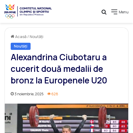
Caută
Menu
Acasă
/
Noutăți
Noutăți
Alexandrina Ciubotaru a
cucerit două medalii de
bronz la Europenele U20
3 noiembrie, 2025
628