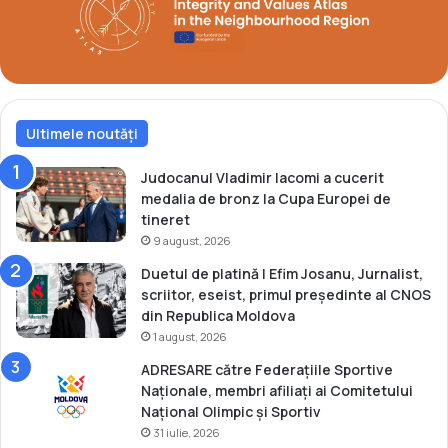
m
e
d
a
l
i
Ultimele noutăți
a
d
e
Judocanul Vladimir Iacomi a cucerit
b
medalia de bronz la Cupa Europei de
r
tineret
o
9 august, 2026
n
Duetul de platină | Efim Josanu, Jurnalist,
z
scriitor, eseist, primul președinte al CNOS
l
din Republica Moldova
a
1 august, 2026
C
a
ADRESARE către Federațiile Sportive
m
Naționale, membri afiliați ai Comitetului
p
Național Olimpic și Sportiv
i
31 iulie, 2026