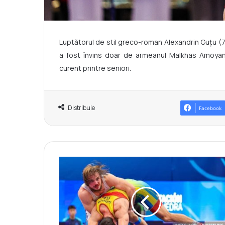
Luptătorul de stil greco-roman Alexandrin Guțu (7
a fost învins doar de armeanul Malkhas Amoyan
curent printre seniori.
Distribuie
Facebook
L
u
p
t
ă
t