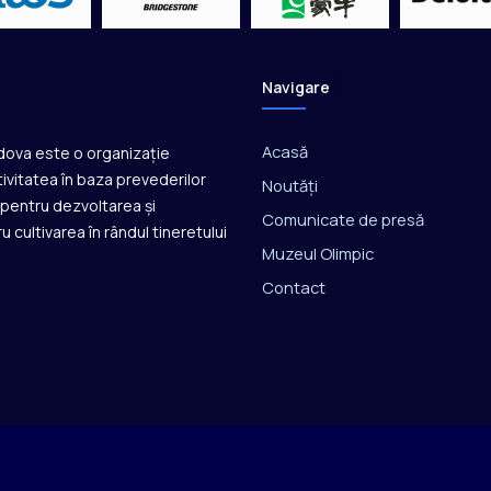
d
e
r
2
Navigare
3
Acasă
ldova este o organizație
ivitatea în baza prevederilor
Noutăți
ă pentru dezvoltarea și
Comunicate de presă
u cultivarea în rândul tineretului
Muzeul Olimpic
Contact