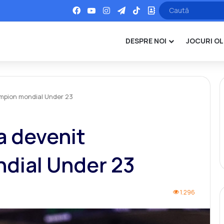
Facebook
YouTube
Instagram
Telegram
TikTok
Office
DESPRE NOI
JOCURI OL
ampion mondial Under 23
a devenit
dial Under 23
1.296