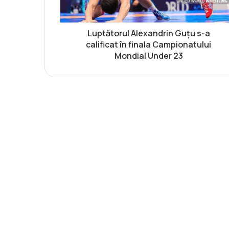
o
r
u
l
Luptătorul Alexandrin Guțu s-a
A
calificat în finala Campionatului
l
Mondial Under 23
e
x
a
n
d
r
i
n
G
u
ț
u
s
-
a
c