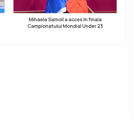
a
S
a
m
Mihaela Samoil a acces în finala
o
Campionatului Mondial Under 23
i
l
a
a
c
c
e
s
î
n
f
i
n
a
l
a
C