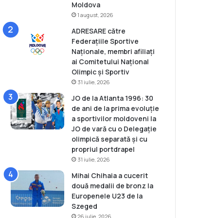
Moldova
1 august, 2026
ADRESARE către
Federațiile Sportive
Naționale, membri afiliați
ai Comitetului Național
Olimpic și Sportiv
31 iulie, 2026
JO de la Atlanta 1996: 30
de ani de la prima evoluție
a sportivilor moldoveni la
JO de vară cu o Delegație
olimpică separată și cu
propriul portdrapel
31 iulie, 2026
Mihai Chihaia a cucerit
două medalii de bronz la
Europenele U23 de la
Szeged
26 iulie, 2026