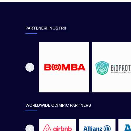
a
l
i
f
PARTENERII NOȘTRII
i
c
a
t
î
n
f
i
n
a
l
a
C
WORLDWIDE OLYMPIC PARTNERS
a
m
p
i