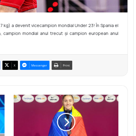
7 kg) a devenit vicecampion mondial Under 23! În Spania el
, campion mondial anul trecut și campion european anul
X
Messenger
Print
M
i
h
a
e
l