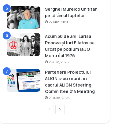
Serghei Mureico un titan
pe tărâmul luptelor
22 iulie, 2026
Acum 50 de ani, Larisa
Popova și Iuri Filatov au
urcat pe podium la JO
Montréal 1976
21 iulie, 2026
Partenerii Proiectului
ALIGN s-au reunit în
cadrul ALIGN Steering
Committee #4 Meeting
20 iulie, 2026
P
P
r
a
e
g
v
i