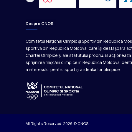
o
n
a
t
Despre CNOS
u
l
u
Comitetul Național Olimpic și Sportiv din Republica Mo
i
sportivă din Republica Moldova, care își desfășoară act
M
Chartei Olimpice și ale statutului propriu. El acționeaz
o
sprijinirea mișcării olimpice în Republica Moldova, pentr
n
a interesului pentru sport și a idealurilor olimpice.
d
i
a
l
U
n
d
e
r
All Rights Reserved. 2026 © CNOS
2