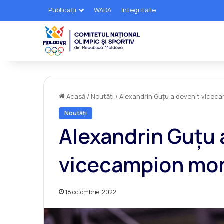
Publicații
WADA
Integritate
Acasă
/
Noutăți
/
Alexandrin Guțu a devenit vicec
Noutăți
Alexandrin Guțu 
vicecampion mon
18 octombrie, 2022