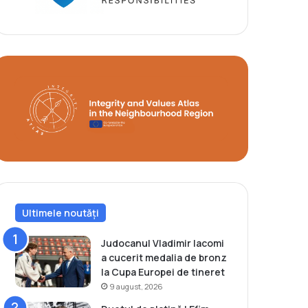
Ultimele noutăți
Judocanul Vladimir Iacomi
a cucerit medalia de bronz
la Cupa Europei de tineret
9 august, 2026