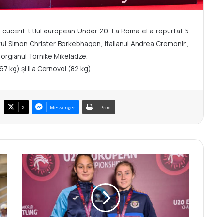
 cucerit titlul european Under 20. La Roma el a repurtat 5
zul Simon Christer Borkebhagen, italianul Andrea Cremonin,
eorgianul Tornike Mikeladze.
67 kg) și Ilia Cernovol (82 kg).
X
Messenger
Print
M
i
h
a
e
l