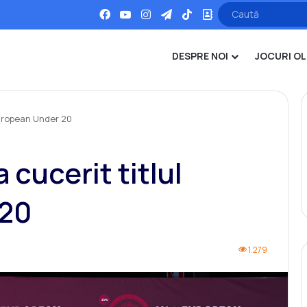
Facebook
YouTube
Instagram
Telegram
TikTok
Office
DESPRE NOI
JOCURI OL
european Under 20
 cucerit titlul
 20
1.279