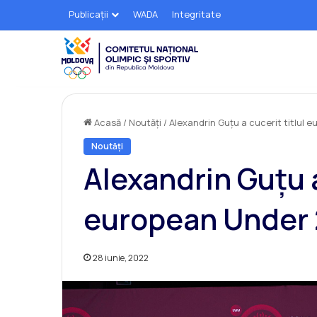
Publicații
WADA
Integritate
Acasă
/
Noutăți
/
Alexandrin Guțu a cucerit titlul 
Noutăți
Alexandrin Guțu a
european Under
28 iunie, 2022