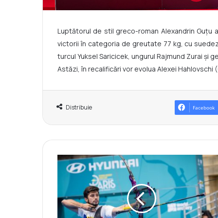
Luptătorul de stil greco-roman Alexandrin Guțu a
victorii în categoria de greutate 77 kg, cu suede
turcul Yuksel Saricicek, ungurul Rajmund Zurai și g
Astăzi, în recalificări vor evolua Alexei Hahlovschi (
Distribuie
Facebook
D
a
n
O
l
a