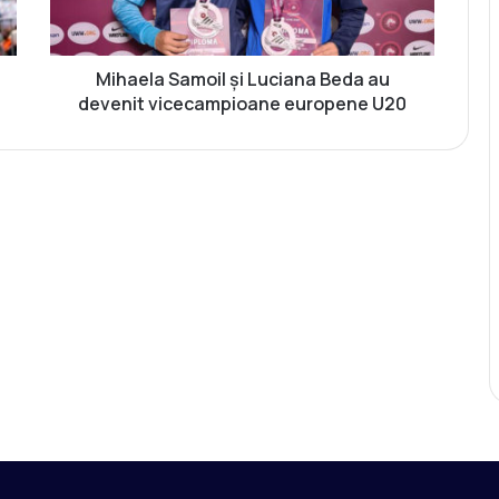
a
S
a
m
Mihaela Samoil și Luciana Beda au
o
devenit vicecampioane europene U20
i
l
ș
i
L
u
c
i
a
n
a
B
e
d
a
a
u