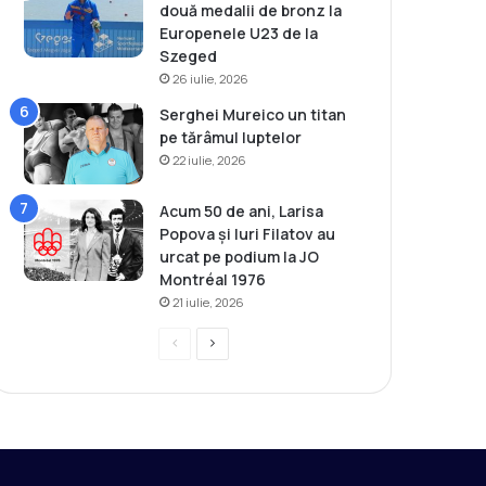
două medalii de bronz la
Europenele U23 de la
Szeged
26 iulie, 2026
Serghei Mureico un titan
pe tărâmul luptelor
22 iulie, 2026
Acum 50 de ani, Larisa
Popova și Iuri Filatov au
urcat pe podium la JO
Montréal 1976
21 iulie, 2026
P
P
r
a
e
g
v
i
i
n