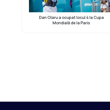
r
u
a
o
Dan Olaru a ocupat locul 4 la Cupa
c
Mondială de la Paris
u
p
a
t
l
o
c
u
l
4
l
a
C
u
p
a
M