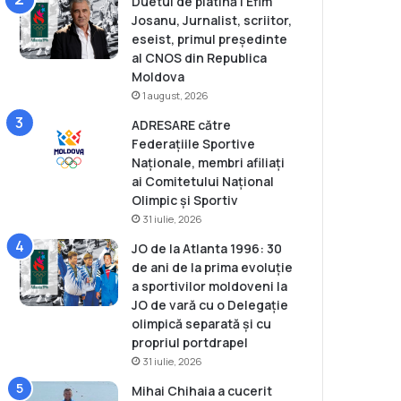
Duetul de platină | Efim
Josanu, Jurnalist, scriitor,
eseist, primul președinte
al CNOS din Republica
Moldova
1 august, 2026
ADRESARE către
Federațiile Sportive
Naționale, membri afiliați
ai Comitetului Național
Olimpic și Sportiv
31 iulie, 2026
JO de la Atlanta 1996: 30
de ani de la prima evoluție
a sportivilor moldoveni la
JO de vară cu o Delegație
olimpică separată și cu
propriul portdrapel
31 iulie, 2026
Mihai Chihaia a cucerit