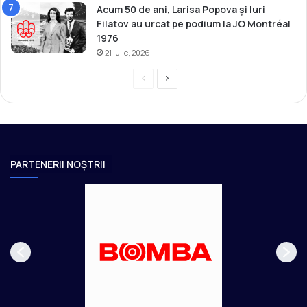
Acum 50 de ani, Larisa Popova și Iuri
Filatov au urcat pe podium la JO Montréal
1976
21 iulie, 2026
P
P
r
a
e
g
v
i
i
n
PARTENERII NOȘTRII
o
a
u
u
s
r
p
m
a
ă
g
t
e
o