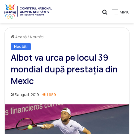
Caută
Menu
Acasă
/
Noutăți
Noutăți
Albot va urca pe locul 39
mondial după prestația din
Mexic
3 august, 2019
1.689