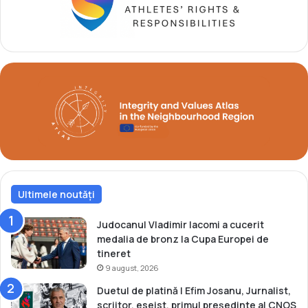
r
t
u
î
T
n
o
f
k
i
y
n
o
a
2
l
0
a
2
M
0
o
n
d
Ultimele noutăți
i
a
l
Judocanul Vladimir Iacomi a cucerit
u
medalia de bronz la Cupa Europei de
l
tineret
u
9 august, 2026
i
Duetul de platină | Efim Josanu, Jurnalist,
d
scriitor, eseist, primul președinte al CNOS