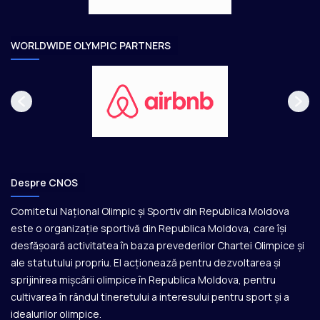
a
r
e
WORLDWIDE OLYMPIC PARTNERS
Despre CNOS
Comitetul Național Olimpic și Sportiv din Republica Moldova
este o organizație sportivă din Republica Moldova, care își
desfășoară activitatea în baza prevederilor Chartei Olimpice și
ale statutului propriu. El acționează pentru dezvoltarea și
sprijinirea mișcării olimpice în Republica Moldova, pentru
cultivarea în rândul tineretului a interesului pentru sport și a
idealurilor olimpice.