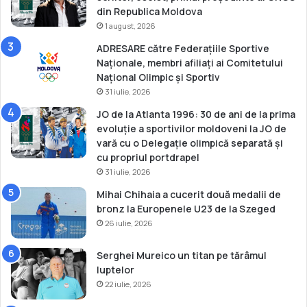
e
din Republica Moldova
c
1 august, 2026
a
d
ADRESARE către Federațiile Sportive
e
Naționale, membri afiliați ai Comitetului
ț
Național Olimpic și Sportiv
i
31 iulie, 2026
JO de la Atlanta 1996: 30 de ani de la prima
evoluție a sportivilor moldoveni la JO de
vară cu o Delegație olimpică separată și
cu propriul portdrapel
31 iulie, 2026
Mihai Chihaia a cucerit două medalii de
bronz la Europenele U23 de la Szeged
26 iulie, 2026
Serghei Mureico un titan pe tărâmul
luptelor
22 iulie, 2026