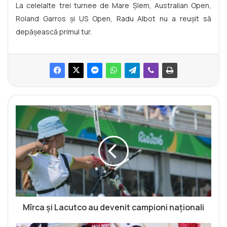
La celelalte trei turnee de Mare Șlem, Australian Open,
Roland Garros și US Open, Radu Albot nu a reușit să
depășească primul tur.
M
î
r
c
a
ș
i
L
a
c
Mîrca și Lacutco au devenit campioni naționali
u