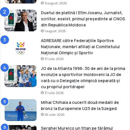
u
9 august, 2026
r
Duetul de platină | Efim Josanu, Jurnalist,
o
scriitor, eseist, primul președinte al CNOS
p
din Republica Moldova
e
1 august, 2026
n
e
ADRESARE către Federațiile Sportive
Naționale, membri afiliați ai Comitetului
Național Olimpic și Sportiv
31 iulie, 2026
JO de la Atlanta 1996: 30 de ani de la prima
evoluție a sportivilor moldoveni la JO de
vară cu o Delegație olimpică separată și
cu propriul portdrapel
31 iulie, 2026
Mihai Chihaia a cucerit două medalii de
bronz la Europenele U23 de la Szeged
26 iulie, 2026
Serghei Mureico un titan pe tărâmul