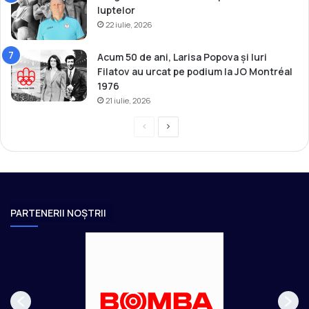
luptelor
22 iulie, 2026
Acum 50 de ani, Larisa Popova și Iuri
Filatov au urcat pe podium la JO Montréal
1976
21 iulie, 2026
P
P
r
a
e
g
v
i
i
n
PARTENERII NOȘTRII
o
a
u
u
s
r
p
m
a
ă