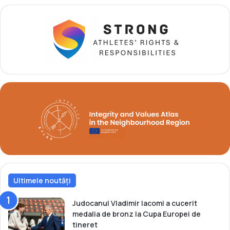
ț
a
i
d
o
e
n
b
a
u
l
t
i
a
t
c
u
v
i
c
t
o
r
Ultimele noutăți
i
e
l
Judocanul Vladimir Iacomi a cucerit
a
medalia de bronz la Cupa Europei de
E
tineret