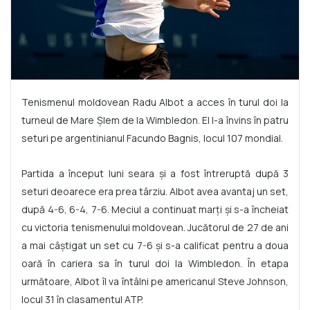
Tenismenul moldovean Radu Albot a acces în turul doi la
turneul de Mare Șlem de la Wimbledon. El l-a învins în patru
seturi pe argentinianul Facundo Bagnis, locul 107 mondial.
Partida a început luni seara și a fost întreruptă după 3
seturi deoarece era prea târziu. Albot avea avantaj un set,
după 4-6, 6-4, 7-6. Meciul a continuat marți și s-a încheiat
cu victoria tenismenului moldovean. Jucătorul de 27 de ani
a mai câștigat un set cu 7-6 și s-a calificat pentru a doua
oară în cariera sa în turul doi la Wimbledon. În etapa
următoare, Albot îl va întâlni pe americanul Steve Johnson,
locul 31 în clasamentul ATP.