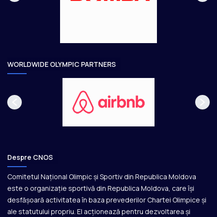
g
t
e
o
a
r
e
WORLDWIDE OLYMPIC PARTNERS
Despre CNOS
Comitetul Național Olimpic și Sportiv din Republica Moldova
este o organizație sportivă din Republica Moldova, care își
desfășoară activitatea în baza prevederilor Chartei Olimpice și
ale statutului propriu. El acționează pentru dezvoltarea și