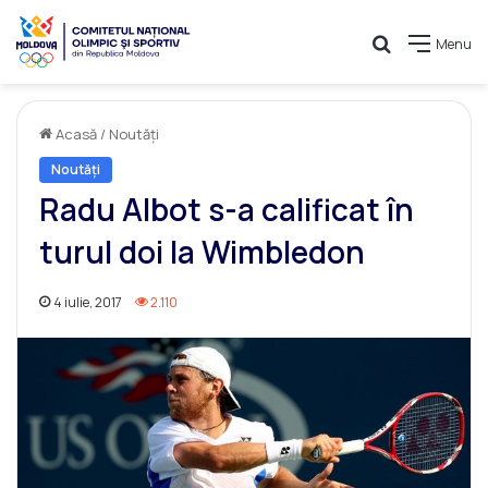
Caută
Menu
Acasă
/
Noutăți
Noutăți
Radu Albot s-a calificat în
turul doi la Wimbledon
4 iulie, 2017
2.110