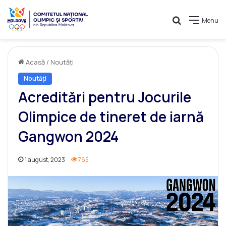
Caută
Menu
Acasă
/
Noutăți
Noutăți
Acreditări pentru Jocurile
Olimpice de tineret de iarnă
Gangwon 2024
1 august, 2023
765