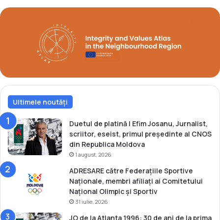
a
p
n
e
U
a
n
n
d
U
e
n
r
d
1
e
6
r
Ultimele noutăți
2
3
Duetul de platină | Efim Josanu, Jurnalist,
scriitor, eseist, primul președinte al CNOS
din Republica Moldova
1 august, 2026
ADRESARE către Federațiile Sportive
Naționale, membri afiliați ai Comitetului
Național Olimpic și Sportiv
31 iulie, 2026
JO de la Atlanta 1996: 30 de ani de la prima