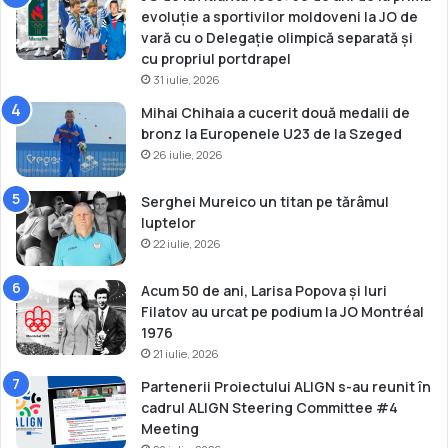
evoluție a sportivilor moldoveni la JO de
vară cu o Delegație olimpică separată și
cu propriul portdrapel
31 iulie, 2026
Mihai Chihaia a cucerit două medalii de
bronz la Europenele U23 de la Szeged
26 iulie, 2026
Serghei Mureico un titan pe tărâmul
luptelor
22 iulie, 2026
Acum 50 de ani, Larisa Popova și Iuri
Filatov au urcat pe podium la JO Montréal
1976
21 iulie, 2026
Partenerii Proiectului ALIGN s-au reunit în
cadrul ALIGN Steering Committee #4
Meeting