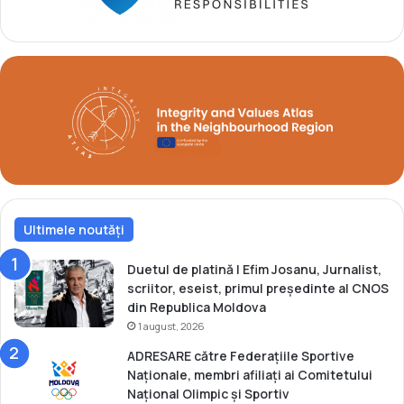
a
c
l
a
a
m
M
p
o
i
n
o
d
n
i
a
a
l
l
U
e
c
l
r
e
Ultimele noutăți
a
d
i
e
n
Duetul de platină | Efim Josanu, Jurnalist,
t
e
scriitor, eseist, primul președinte al CNOS
i
i
din Republica Moldova
n
l
1 august, 2026
e
a
ADRESARE către Federațiile Sportive
r
t
Naționale, membri afiliați ai Comitetului
e
i
Național Olimpic și Sportiv
t
r