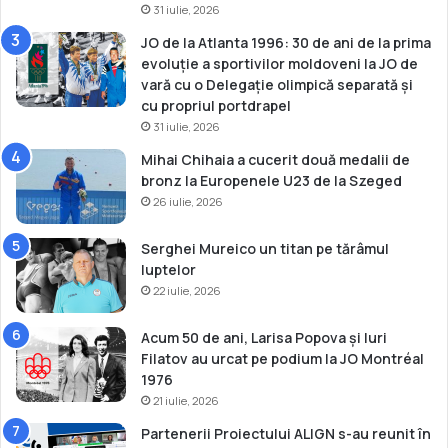
31 iulie, 2026
JO de la Atlanta 1996: 30 de ani de la prima
evoluție a sportivilor moldoveni la JO de
vară cu o Delegație olimpică separată și
cu propriul portdrapel
31 iulie, 2026
Mihai Chihaia a cucerit două medalii de
bronz la Europenele U23 de la Szeged
26 iulie, 2026
Serghei Mureico un titan pe tărâmul
luptelor
22 iulie, 2026
Acum 50 de ani, Larisa Popova și Iuri
Filatov au urcat pe podium la JO Montréal
1976
21 iulie, 2026
Partenerii Proiectului ALIGN s-au reunit în