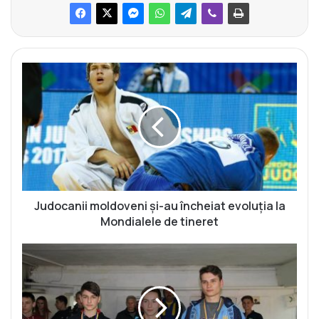
J
u
d
o
c
a
n
i
i
m
Judocanii moldoveni și-au încheiat evoluția la
o
Mondialele de tineret
l
d
D
o
a
v
n
e
i
n
i