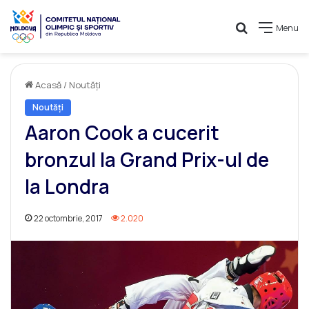
Caută
Menu
Acasă
/
Noutăți
Noutăți
Aaron Cook a cucerit
bronzul la Grand Prix-ul de
la Londra
22 octombrie, 2017
2.020