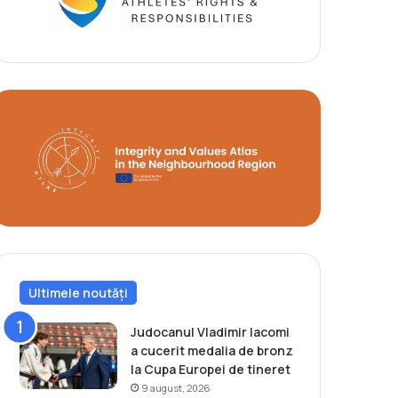
Ultimele noutăți
Judocanul Vladimir Iacomi
a cucerit medalia de bronz
la Cupa Europei de tineret
9 august, 2026