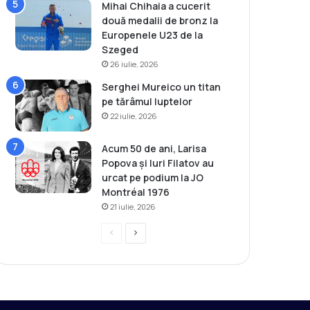
Mihai Chihaia a cucerit
două medalii de bronz la
Europenele U23 de la
Szeged
26 iulie, 2026
Serghei Mureico un titan
pe tărâmul luptelor
22 iulie, 2026
Acum 50 de ani, Larisa
Popova și Iuri Filatov au
urcat pe podium la JO
Montréal 1976
21 iulie, 2026
P
P
r
a
e
g
v
i