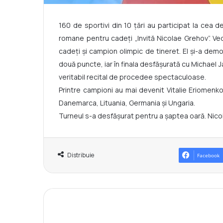
160 de sportivi din 10 ţări au participat la cea 
romane pentru cadeţi „Invită Nicolae Grehov”. Ve
cadeți și campion olimpic de tineret. El și-a dem
două puncte, iar în finala desfășurată cu Michael J
veritabil recital de procedee spectaculoase.
Printre campioni au mai devenit Vitalie Eriomenko,
Danemarca, Lituania, Germania și Ungaria.
Turneul s-a desfășurat pentru a șaptea oară. Nico
Distribuie
Facebook
K
a