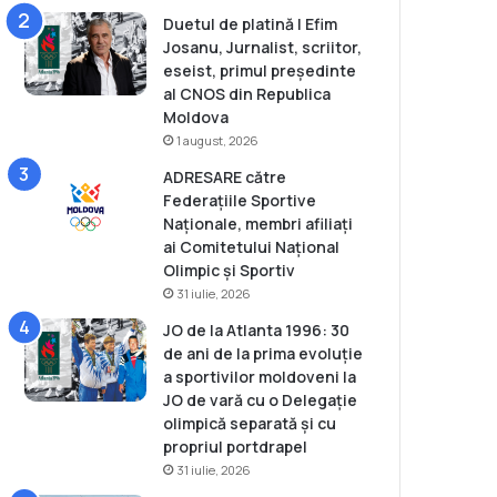
Duetul de platină | Efim
Josanu, Jurnalist, scriitor,
eseist, primul președinte
al CNOS din Republica
Moldova
1 august, 2026
ADRESARE către
Federațiile Sportive
Naționale, membri afiliați
ai Comitetului Național
Olimpic și Sportiv
31 iulie, 2026
JO de la Atlanta 1996: 30
de ani de la prima evoluție
a sportivilor moldoveni la
JO de vară cu o Delegație
olimpică separată și cu
propriul portdrapel
31 iulie, 2026