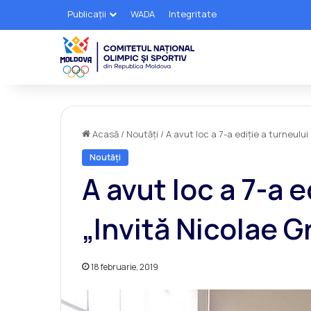
Publicații
WADA
Integritate
Acasă
/
Noutăți
/
A avut loc a 7-a ediție a turneului
Noutăți
A avut loc a 7-a e
„Invită Nicolae 
18 februarie, 2019