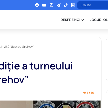
Facebook
YouTube
Instagram
Telegram
TikTok
Office
DESPRE NOI
JOCURI OL
 „Invită Nicolae Grehov”
diție a turneului
Grehov”
1.850