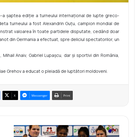
de-a şaptea ediţie a turneului internaţional de lupte greco-
deta turneului a fost Alexandrin Guțu, campion mondial de
onstrat valoarea în toate partidele disputate, cedând doar
anot din Germania a efectuat, spre deliciul spectatorilor, un
 Mihail Anaiv, Gabriel Lupașcu, dar și sportivi din România,
lae Grehov a educat o pleiadă de luptători moldoveni.
X
Messenger
Print
D
o