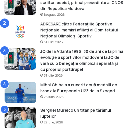
!
scriitor, eseist, primul președinte al CNOS
din Republica Moldova
1 august, 2026
ADRESARE către Federațiile Sportive
Naționale, membri afiliați ai Comitetului
Național Olimpic și Sportiv
31 iulie, 2026
JO de la Atlanta 1996: 30 de ani de la prima
evoluție a sportivilor moldoveni la JO de
vară cu o Delegație olimpică separată și
cu propriul portdrapel
31 iulie, 2026
Mihai Chihaia a cucerit două medalii de
bronz la Europenele U23 de la Szeged
26 iulie, 2026
Serghei Mureico un titan pe tărâmul
luptelor
22 iulie, 2026