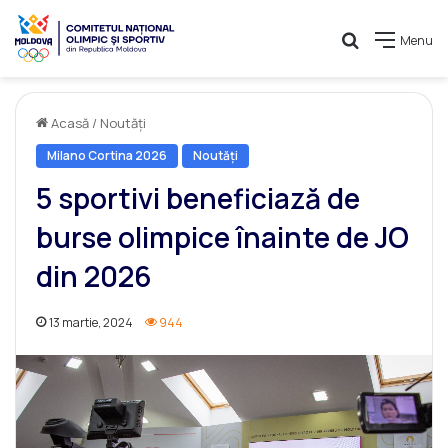
Caută
Menu
Acasă
/
Noutăți
Milano Cortina 2026
Noutăți
5 sportivi beneficiază de
burse olimpice înainte de JO
din 2026
13 martie, 2024
944