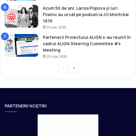
Acum 50 de ani, Larisa Popova și Iuri
Filatov au urcat pe podium la JO Montréal
1976
21 iulie, 2026
Partenerii Proiectului ALIGN s-au reunit în
cadrul ALIGN Steering Committee #4
Meeting
20 iulie, 2026
P
P
r
a
e
g
v
i
i
n
PARTENERII NOȘTRII
o
a
u
u
s
r
p
m