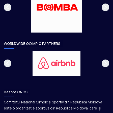
a
ă
g
t
e
o
a
r
e
WORLDWIDE OLYMPIC PARTNERS
Despre CNOS
Comitetul Național Olimpic și Sportiv din Republica Moldova
este o organizație sportivă din Republica Moldova, care își