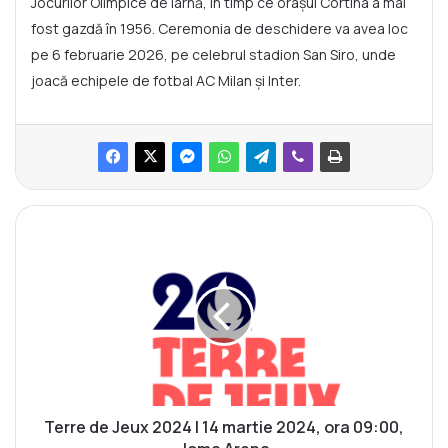
Jocurilor Olimpice de iarnă, în timp ce orașul Cortina a mai
fost gazdă în 1956. Ceremonia de deschidere va avea loc
pe 6 februarie 2026, pe celebrul stadion San Siro, unde
joacă echipele de fotbal AC Milan și Inter.
T
e
r
r
e
d
e
J
e
u
Terre de Jeux 2024 | 14 martie 2024, ora 09:00,
x