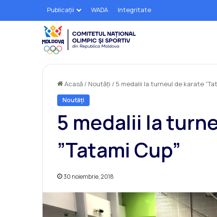
Publicații
WADA
Integritate
Acasă
/
Noutăți
/
5 medalii la turneul de karate ”T
Noutăți
5 medalii la turn
”Tatami Cup”
30 noiembrie, 2018