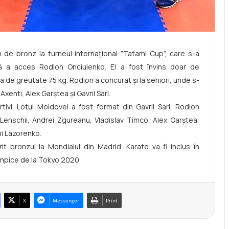
 de bronz la turneul internațional ”Tatami Cup”, care s-a
lă a acces Rodion Onciulenko. El a fost învins doar de
a de greutate 75 kg. Rodion a concurat și la seniori, unde s-
xenti, Alex Garștea și Gavril Sari.
ivi. Lotul Moldovei a fost format din Gavril Sari, Rodion
Lenschii, Andrei Zgureanu, Vladislav Timco, Alex Garștea,
ii Lazorenko.
t bronzul la Mondialul din Madrid. Karate va fi inclus în
impice de la Tokyo 2020.
X
Messenger
Print