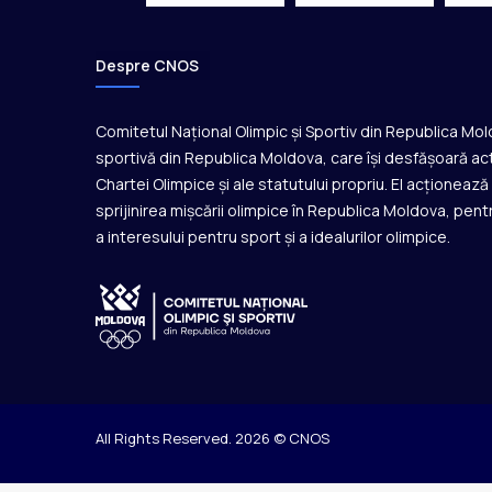
m
a
s
Despre CNOS
c
u
Comitetul Național Olimpic și Sportiv din Republica Mo
l
i
sportivă din Republica Moldova, care își desfășoară act
n
Chartei Olimpice și ale statutului propriu. El acționeaz
sprijinirea mișcării olimpice în Republica Moldova, pentr
a interesului pentru sport și a idealurilor olimpice.
All Rights Reserved. 2026 © CNOS