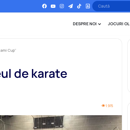
Facebook
YouTube
Instagram
Telegram
TikTok
Office
DESPRE NOI
JOCURI OL
atami Cup”
eul de karate
1.915