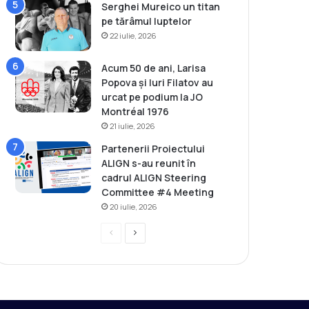
Serghei Mureico un titan
pe tărâmul luptelor
22 iulie, 2026
Acum 50 de ani, Larisa
Popova și Iuri Filatov au
urcat pe podium la JO
Montréal 1976
21 iulie, 2026
Partenerii Proiectului
ALIGN s-au reunit în
cadrul ALIGN Steering
Committee #4 Meeting
20 iulie, 2026
P
P
r
a
e
g
v
i