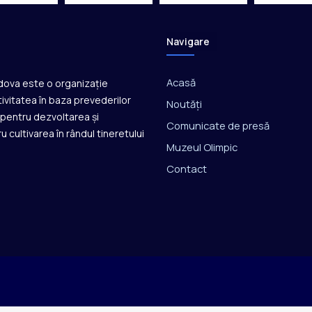
n
a
ț
Navigare
i
o
Acasă
ldova este o organizație
n
a
ivitatea în baza prevederilor
Noutăți
l
ă pentru dezvoltarea și
Comunicate de presă
u cultivarea în rândul tineretului
Muzeul Olimpic
Contact