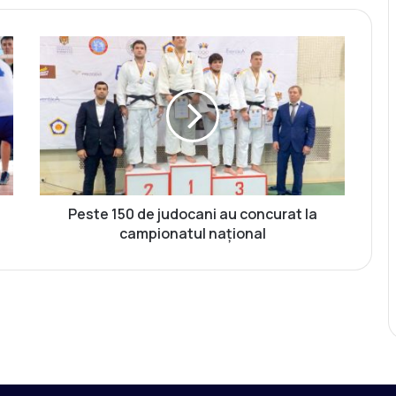
P
e
s
t
e
1
5
0
d
e
Peste 150 de judocani au concurat la
j
campionatul național
u
d
o
c
a
n
i
a