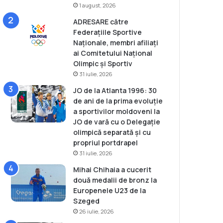
1 august, 2026
ADRESARE către
Federațiile Sportive
Naționale, membri afiliați
ai Comitetului Național
Olimpic și Sportiv
31 iulie, 2026
JO de la Atlanta 1996: 30
de ani de la prima evoluție
a sportivilor moldoveni la
JO de vară cu o Delegație
olimpică separată și cu
propriul portdrapel
31 iulie, 2026
Mihai Chihaia a cucerit
două medalii de bronz la
Europenele U23 de la
Szeged
26 iulie, 2026