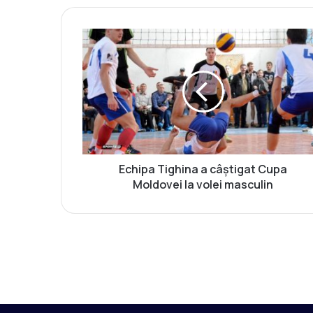
E
c
h
i
p
a
T
i
g
h
Echipa Tighina a câștigat Cupa
i
Moldovei la volei masculin
n
a
a
c
â
ș
t
i