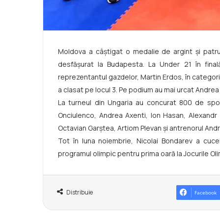
Moldova a câștigat o medalie de argint și patru
desfășurat la Budapesta. La Under 21 în fina
reprezentantul gazdelor, Martin Erdos, în categori
a clasat pe locul 3. Pe podium au mai urcat Andrea A
La turneul din Ungaria au concurat 800 de sport
Onciulenco, Andrea Axenti, Ion Hasan, Alexandr 
Octavian Garștea, Artiom Plevan și antrenorul Andr
Tot în luna noiembrie, Nicolai Bondarev a cuceri
programul olimpic pentru prima oară la Jocurile Ol
Distribuie
Facebook